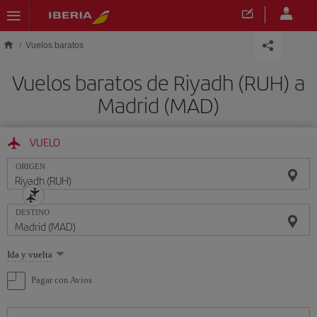
Saltar al contenido principal
Vuelos baratos
Vuelos baratos de Riyadh (RUH) a
Madrid (MAD)
VUELO
ORIGEN
DESTINO
Seleccione
Ida y vuelta
una
opción
Pagar con Avios