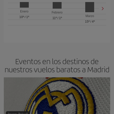
Enero
Febrero
Marzo
10º
/
1º
11º
/
1º
15º
/
4º
Eventos en los destinos de
nuestros vuelos baratos a Madrid
Imagen: Prajwall