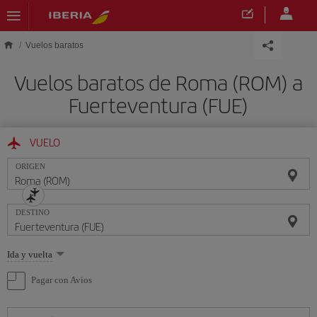
Saltar al contenido principal
Vuelos baratos
Vuelos baratos de Roma (ROM) a
Fuerteventura (FUE)
VUELO
ORIGEN
DESTINO
Seleccione
Ida y vuelta
una
opción
Pagar con Avios