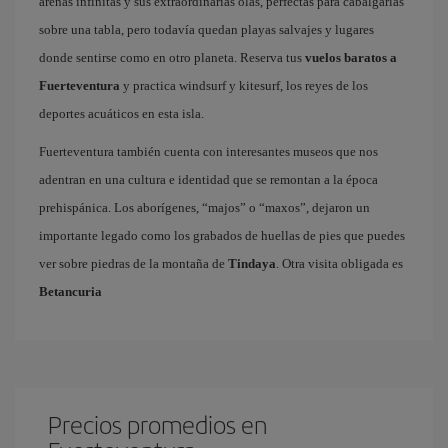
arenas infinitas y sus extraordinarias olas, perfectas para cabalgarlas
sobre una tabla, pero todavía quedan playas salvajes y lugares
donde sentirse como en otro planeta. Reserva tus
vuelos baratos a
Fuerteventura
y practica windsurf y kitesurf, los reyes de los
deportes acuáticos en esta isla.
Fuerteventura también cuenta con interesantes museos que nos
adentran en una cultura e identidad que se remontan a la época
prehispánica. Los aborígenes, “majos” o “maxos”, dejaron un
importante legado como los grabados de huellas de pies que puedes
ver sobre piedras de la montaña de
Tindaya
. Otra visita obligada es
Betancuria
Precios promedios en