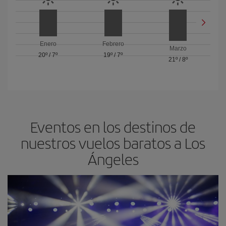
Enero
Febrero
Marzo
20º
/
7º
19º
/
7º
21º
/
8º
Eventos en los destinos de
nuestros vuelos baratos a Los
Ángeles