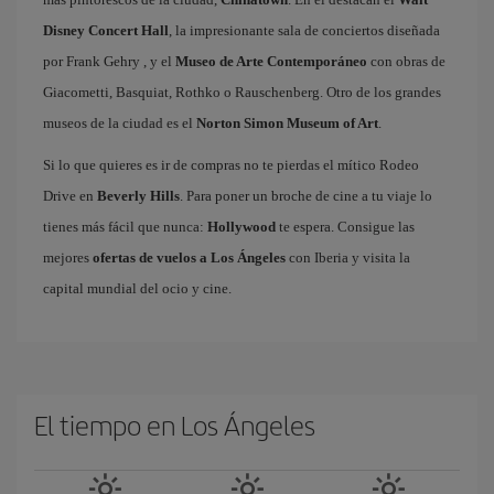
Disney Concert Hall
, la impresionante sala de conciertos diseñada
por Frank Gehry , y el
Museo de Arte Contemporáneo
con obras de
Giacometti, Basquiat, Rothko o Rauschenberg. Otro de los grandes
museos de la ciudad es el
Norton Simon Museum of Art
.
Si lo que quieres es ir de compras no te pierdas el mítico Rodeo
Drive en
Beverly Hills
. Para poner un broche de cine a tu viaje lo
tienes más fácil que nunca:
Hollywood
te espera. Consigue las
mejores
ofertas de vuelos a Los Ángeles
con Iberia y visita la
capital mundial del ocio y cine.
El tiempo en Los Ángeles