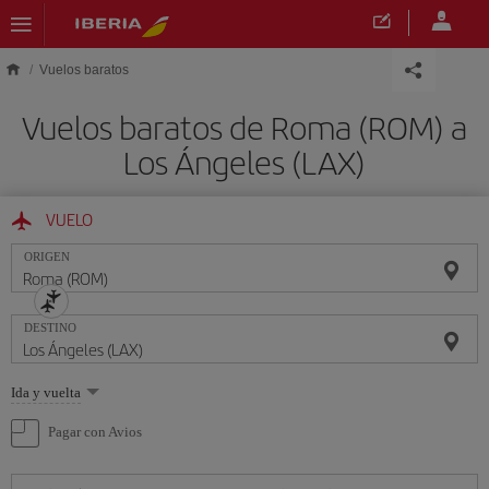
Saltar al contenido principal
Vuelos baratos
Vuelos baratos de Roma (ROM) a
Los Ángeles (LAX)
VUELO
ORIGEN
DESTINO
Seleccione
Ida y vuelta
una
opción
Pagar con Avios