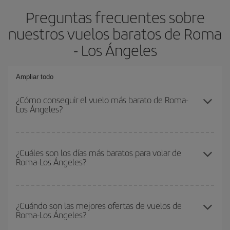
Preguntas frecuentes sobre
nuestros vuelos baratos de Roma
- Los Ángeles
Ampliar todo
¿Cómo conseguir el vuelo más barato de Roma-
Los Ángeles?
Podrás ahorrar en tu billete de avión de Roma-Los Ángeles-dest y
conseguir el vuelo más barato si evitas temporadas altas,
¿Cuáles son los días más baratos para volar de
Roma-Los Ángeles?
compras con antelación y puedes ser flexible con las fechas y
horarios de ida y vuelta.
Para saber qué días te saldrá más económico volar, solo tienes
que empezar una consulta en nuestro
buscador de vuelos
¿Cuándo son las mejores ofertas de vuelos de
Roma-Los Ángeles?
baratos
. Dinos desde dónde vuelas, a dónde quieres ir y en qué
fechas habías pensado viajar. Te mostraremos los vuelos más