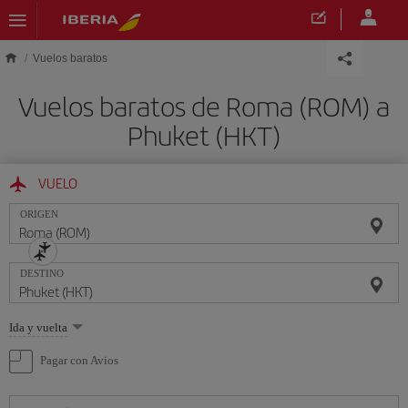
Saltar al contenido principal
Vuelos baratos
Vuelos baratos de Roma (ROM) a
Phuket (HKT)
VUELO
ORIGEN
DESTINO
Seleccione
Ida y vuelta
una
opción
Pagar con Avios