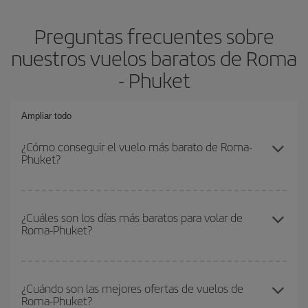
Preguntas frecuentes sobre
nuestros vuelos baratos de Roma
- Phuket
Ampliar todo
¿Cómo conseguir el vuelo más barato de Roma-
Phuket?
Podrás ahorrar en tu billete de avión de Roma-Phuket-dest y
conseguir el vuelo más barato si evitas temporadas altas,
¿Cuáles son los días más baratos para volar de
Roma-Phuket?
compras con antelación y puedes ser flexible con las fechas y
horarios de ida y vuelta.
Para saber qué días te saldrá más económico volar, solo tienes
que empezar una consulta en nuestro
buscador de vuelos
¿Cuándo son las mejores ofertas de vuelos de
Roma-Phuket?
baratos
. Dinos desde dónde vuelas, a dónde quieres ir y en qué