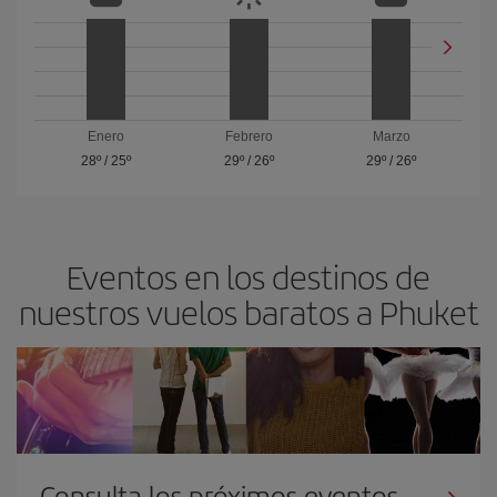
Enero
Febrero
Marzo
28º
/
25º
29º
/
26º
29º
/
26º
Eventos en los destinos de
nuestros vuelos baratos a Phuket
Consulta los próximos eventos