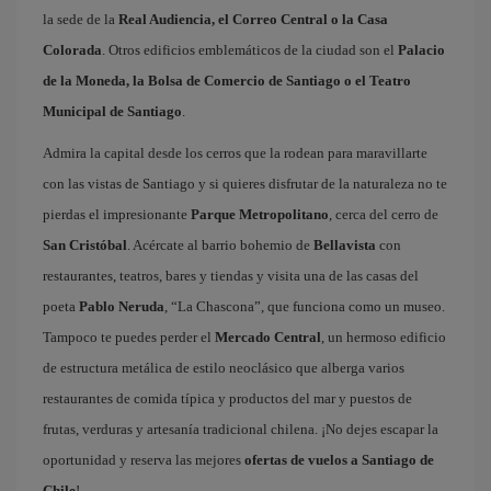
la sede de la
Real Audiencia, el Correo Central o la Casa
Colorada
. Otros edificios emblemáticos de la ciudad son el
Palacio
de la Moneda, la Bolsa de Comercio de Santiago o el Teatro
Municipal de Santiago
.
Admira la capital desde los cerros que la rodean para maravillarte
con las vistas de Santiago y si quieres disfrutar de la naturaleza no te
pierdas el impresionante
Parque Metropolitano
, cerca del cerro de
San Cristóbal
. Acércate al barrio bohemio de
Bellavista
con
restaurantes, teatros, bares y tiendas y visita una de las casas del
poeta
Pablo Neruda
, “La Chascona”, que funciona como un museo.
Tampoco te puedes perder el
Mercado Central
, un hermoso edificio
de estructura metálica de estilo neoclásico que alberga varios
restaurantes de comida típica y productos del mar y puestos de
frutas, verduras y artesanía tradicional chilena. ¡No dejes escapar la
oportunidad y reserva las mejores
ofertas de vuelos a Santiago de
Chile
!