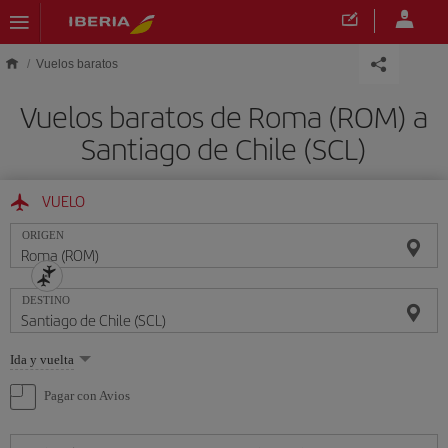
Saltar al contenido principal
Vuelos baratos
Vuelos baratos de Roma (ROM) a
Santiago de Chile (SCL)
VUELO
ORIGEN
DESTINO
Seleccione
Ida y vuelta
una
opción
Pagar con Avios