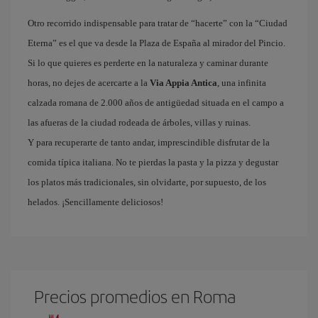
Otro recorrido indispensable para tratar de “hacerte” con la “Ciudad
Eterna” es el que va desde la Plaza de España al mirador del Pincio.
Si lo que quieres es perderte en la naturaleza y caminar durante
horas, no dejes de acercarte a la
Via Appia Antica
, una infinita
calzada romana de 2.000 años de antigüedad situada en el campo a
las afueras de la ciudad rodeada de árboles, villas y ruinas.
Y para recuperarte de tanto andar, imprescindible disfrutar de la
comida típica italiana. No te pierdas la pasta y la pizza y degustar
los platos más tradicionales, sin olvidarte, por supuesto, de los
helados. ¡Sencillamente deliciosos!
Precios promedios en Roma