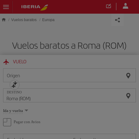
Saltar al contenido principal
Vuelos baratos
Europa
Vuelos baratos a Roma (ROM)
VUELO
Origen
DESTINO
Seleccione
Ida y vuelta
una
opción
Pagar con Avios