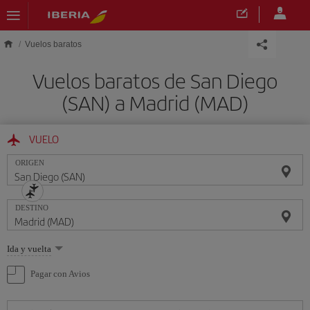
Saltar al contenido principal
Vuelos baratos
Vuelos baratos de San Diego
(SAN) a Madrid (MAD)
VUELO
ORIGEN
DESTINO
Seleccione
Ida y vuelta
una
opción
Pagar con Avios