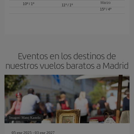
Marzo
10º
/
1º
11º
/
1º
15º
/
4º
Eventos en los destinos de
nuestros vuelos baratos a Madrid
Imagen: Matej Kastelic
05 ene 2025 - 03 ene 2027