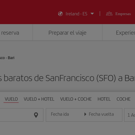
Ireland - ES
Empresas
 reserva
Preparar el viaje
Experien
co - Bari
 baratos de SanFrancisco (SFO) a Bar
VUELO
VUELO + HOTEL
VUELO + COCHE
HOTEL
COCHE
Fecha ida
Fecha vuelta
1
A
Introduce la fecha en formato día/mes/año
Introduce la fecha en format