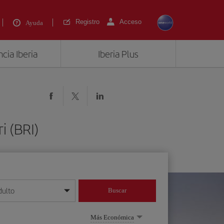
Registro
Acceso
Ayuda
cia Iberia
Iberia Plus
i (BRI)
dulto
Buscar
o día/mes/año
Más Económica