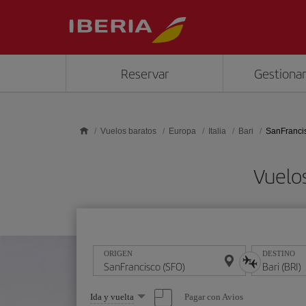
Saltar al contenido principal
Reservar
Gestionar
Vuelos baratos
Europa
Italia
Bari
SanFrancis
Vuelos
ORIGEN
DESTINO
Seleccione
Pagar con Avios
Ida y vuelta