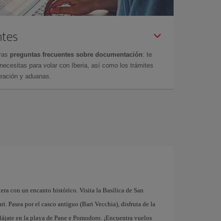
ntes
tras
preguntas frecuentes sobre documentación
: te
cesitas para volar con Iberia, así como los trámites
gración y aduanas.
tera con un encanto histórico. Visita la Basílica de San
. Pasea por el casco antiguo (Bari Vecchia), disfruta de la
elájate en la playa de Pane e Pomodoro. ¡Encuentra vuelos