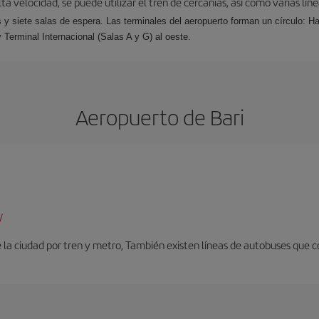
a velocidad, se puede utilizar el tren de cercanías, así como varias lín
s y siete salas de espera. Las terminales del aeropuerto forman un círculo: Ha
y Terminal Internacional (Salas A y G) al oeste.
Aeropuerto de Bari
/
 la ciudad por tren y metro, También existen líneas de autobuses que c