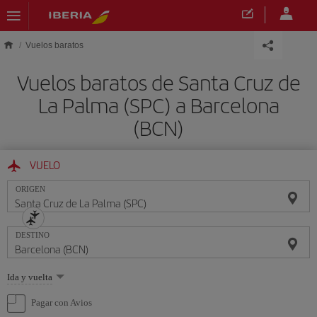
Saltar al contenido principal
Vuelos baratos
Vuelos baratos de Santa Cruz de
La Palma (SPC) a Barcelona
(BCN)
VUELO
ORIGEN
DESTINO
Seleccione
Ida y vuelta
una
opción
Pagar con Avios