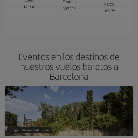
Enero
Febrero
Marzo
12º
/
4º
13º
/
4º
16º
/
7º
Eventos en los destinos de
nuestros vuelos baratos a
Barcelona
Imagen: Marina Soler Fotos