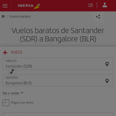
Saltar al contenido principal
Vuelos baratos
Vuelos baratos de Santander
(SDR) a Bangalore (BLR)
VUELO
ORIGEN
DESTINO
Seleccione
Ida y vuelta
una
opción
Pagar con Avios