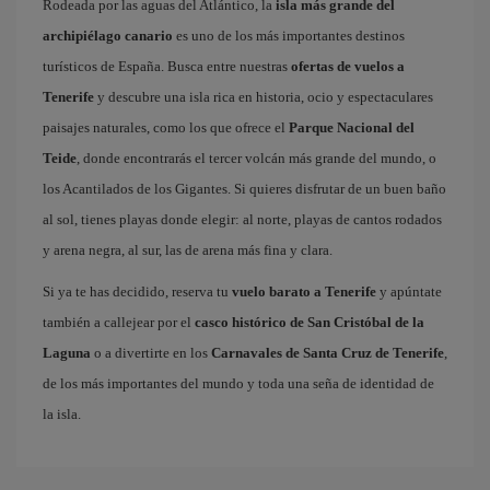
Rodeada por las aguas del Atlántico, la
isla más grande del
archipiélago canario
es uno de los más importantes destinos
turísticos de España. Busca entre nuestras
ofertas de vuelos a
Tenerife
y descubre una isla rica en historia, ocio y espectaculares
paisajes naturales, como los que ofrece el
Parque Nacional del
Teide
, donde encontrarás el tercer volcán más grande del mundo, o
los Acantilados de los Gigantes. Si quieres disfrutar de un buen baño
al sol, tienes playas donde elegir: al norte, playas de cantos rodados
y arena negra, al sur, las de arena más fina y clara.
Si ya te has decidido, reserva tu
vuelo barato a Tenerife
y apúntate
también a callejear por el
casco histórico de San Cristóbal de la
Laguna
o a divertirte en los
Carnavales de Santa Cruz de Tenerife
,
de los más importantes del mundo y toda una seña de identidad de
la isla.