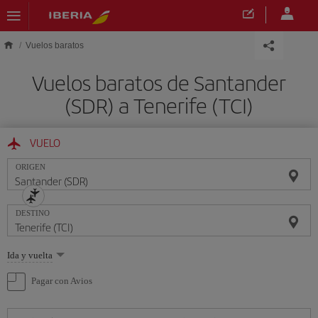
Saltar al contenido principal
Vuelos baratos
Vuelos baratos de Santander
(SDR) a Tenerife (TCI)
VUELO
ORIGEN
DESTINO
Seleccione
Ida y vuelta
una
opción
Pagar con Avios