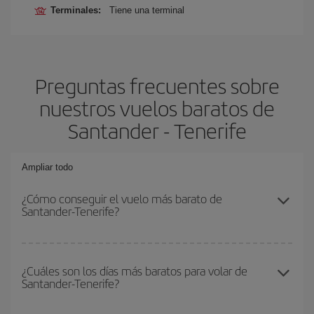
Terminales:
Tiene una terminal
Preguntas frecuentes sobre
nuestros vuelos baratos de
Santander - Tenerife
Ampliar todo
¿Cómo conseguir el vuelo más barato de
Santander-Tenerife?
Podrás ahorrar en tu billete de avión de Santander-Tenerife-dest y
conseguir el vuelo más barato si evitas temporadas altas,
¿Cuáles son los días más baratos para volar de
Santander-Tenerife?
compras con antelación y puedes ser flexible con las fechas y
horarios de ida y vuelta.