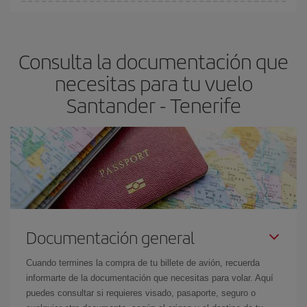
Cualquier día de la semana puedes encontrar vuelos baratos. Las
claves para encontrar los mejores precios son
anticiparte y ser
flexible.
Lo normal es que
cuanto antes
reserves tus billetes de
Consulta la documentación que
avión más baratos te saldrán. Además, si buscas los vuelos con
las fechas y los horarios del viaje un poco abiertos, podrás
elegir
necesitas para tu vuelo
el precio más barato.
Santander - Tenerife
Documentación general
Cuando termines la compra de tu billete de avión, recuerda
informarte de la documentación que necesitas para volar. Aquí
puedes consultar si requieres visado, pasaporte, seguro o