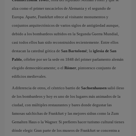
alza como el primer rascacielos de Alemania y el segundo de
Europa. Aparte, Frankfurt ofrece al visitante monumentos y
conjuntos arquitectónicos de varios siglos de antigüedad aunque,
debido a los bombardeos sufridos en la Segunda Guerra Mundial,
casi todos ellos han sido reconstruidos recientemente. Entre ellos
destacan la catedral gótica de
San Bartolomé
; la
iglesia de San
Pablo
, célebre por ser la sede en 1848 del primer parlamento alemán
elegido democráticamente; o el
Römer
, pintoresco conjunto de
edificios medievales.
A diferencia de otros, el céntrico barrio de
Sachsenhausen
salió ileso
de los bombardeos y hoy es uno de los lugares más animados de la
ciudad, con múltiples restaurantes y bares donde degustar las
famosas salchichas de Frankfurt y las mejores sidras como la Zum
Gemalten Haus o la Wagner. Si prefieres hacer turismo cultural tienes
dónde elegir. Gran parte de los museos de Frankfurt se concentra a