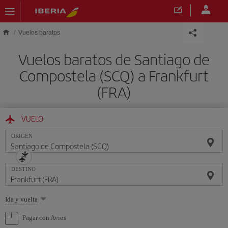
Saltar al contenido principal
Vuelos baratos
Vuelos baratos de Santiago de
Compostela (SCQ) a Frankfurt
(FRA)
VUELO
ORIGEN
DESTINO
Seleccione
Ida y vuelta
una
opción
Pagar con Avios