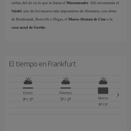
orillas del río en lo que se llama el
Museumsufer
. Allí encontrarás el
Städel
, uno de los museos más importantes de Alemania, con obras
de Rembrandt, Boticelli o Degas, el
Museo Alemán de Cine
o la
casa natal de Goethe
.
El tiempo en Frankfurt
Enero
Febrero
Marzo
3º
/
-2º
5º
/
-2º
9º
/
1º