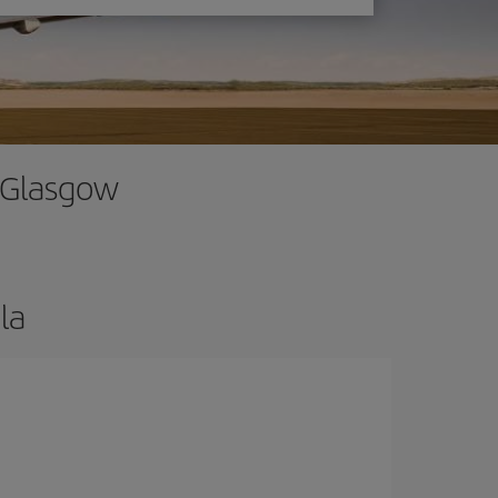
- Glasgow
la