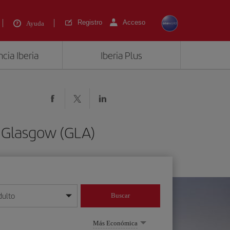
Registro
Acceso
Ayuda
cia Iberia
Iberia Plus
a Glasgow (GLA)
dulto
Buscar
o día/mes/año
Más Económica