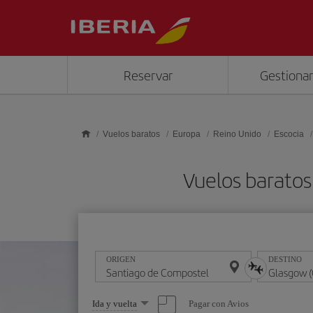
Saltar al contenido principal
Reservar
Gestionar
Vuelos baratos
Europa
Reino Unido
Escocia
Vuelos baratos
ORIGEN
DESTINO
Seleccione
Pagar con Avios
Ida y vuelta