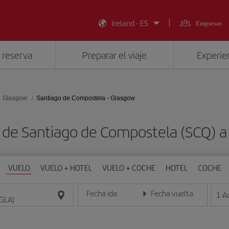
Ireland - ES
Empresas
 reserva
Preparar el viaje
Experien
Glasgow
Santiago de Compostela - Glasgow
 de Santiago de Compostela (SCQ) 
VUELO
VUELO + HOTEL
VUELO + COCHE
HOTEL
COCHE
Fecha ida
Fecha vuelta
1
A
Introduce la fecha en formato día/mes/año
Introduce la fecha en format