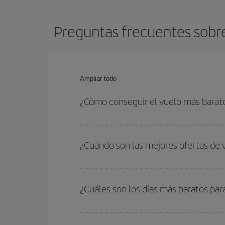
Preguntas frecuentes sobr
Ampliar todo
¿Cómo conseguir el vuelo más barat
Podrás ahorrar en tu billete de avión de Santiag
ser flexible con las fechas y horarios de ida y vue
¿Cuándo son las mejores ofertas de
Puedes conseguir los vuelos más baratos viajan
periodos de vacaciones escolares son temporada
¿Cuáles son los días más baratos pa
precios encontrarás.
Para saber qué días te saldrá más económico vol