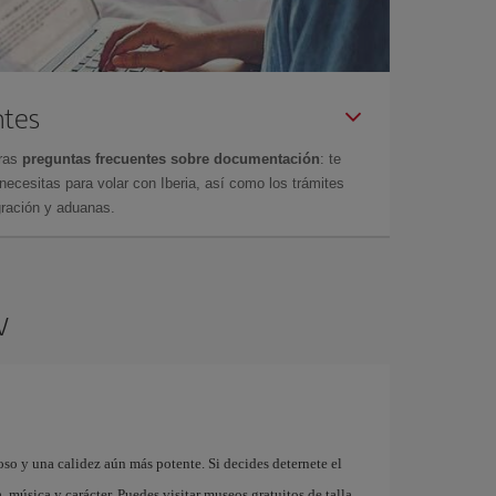
ntes
tras
preguntas frecuentes sobre documentación
: te
cesitas para volar con Iberia, así como los trámites
gración y aduanas.
w
so y una calidez aún más potente. Si decides deternete el
, música y carácter. Puedes visitar museos gratuitos de talla