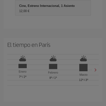
Cine, Estreno Internacional, 1 Asiento
12,00 €
El tiempo en París
Enero
Febrero
Marzo
7º
/
2º
8º
/
1º
12º
/
3º