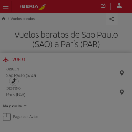
Saltar al contenido principal
Vuelos baratos
Vuelos baratos de Sao Paulo
(SAO) a París (PAR)
VUELO
ORIGEN
DESTINO
Seleccione
Ida y vuelta
una
opción
Pagar con Avios