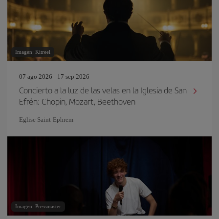
Imagen: Kitreel
07 ago 2026 - 17 sep 2026
Concierto a la luz de las velas en la Iglesia de San
Efrén: Chopin, Mozart, Beethoven
Eglise Saint‐Ephrem
Imagen: Pressmaster