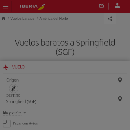
Saltar al contenido principal
Vuelos baratos
América del Norte
Vuelos baratos a Springfield
(SGF)
VUELO
Origen
DESTINO
Seleccione
Ida y vuelta
una
opción
Pagar con Avios