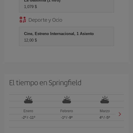
La Gasolina (1 litro)
1,079 $
Deporte y Ocio
Cine, Estreno Internacional, 1 Asiento
12,00 $
El tiempo en Springfield
Enero
Febrero
Marzo
-2º
/
-11º
-1º
/
-9º
4º
/
-5º