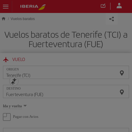
Saltar al contenido principal
Vuelos baratos
Vuelos baratos de Tenerife (TCI) a
Fuerteventura (FUE)
VUELO
ORIGEN
DESTINO
Seleccione
Ida y vuelta
una
opción
Pagar con Avios