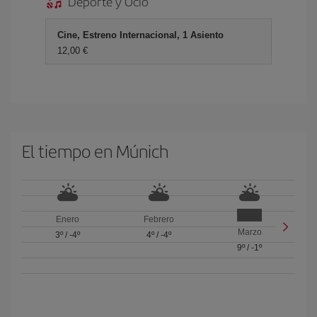
Deporte y Ocio
Cine, Estreno Internacional, 1 Asiento
12,00 €
El tiempo en Múnich
Enero
Febrero
Marzo
3º
/
-4º
4º
/
-4º
9º
/
-1º