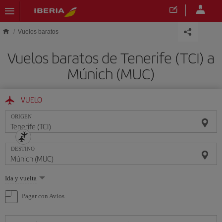
Saltar al contenido principal
Vuelos baratos
Vuelos baratos de Tenerife (TCI) a
Múnich (MUC)
VUELO
ORIGEN
DESTINO
Seleccione
Ida y vuelta
una
opción
Pagar con Avios