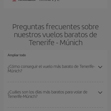
Preguntas frecuentes sobre
nuestros vuelos baratos de
Tenerife - Múnich
Ampliar todo
¿Cómo conseguir el vuelo más barato de Tenerife-
Múnich?
Podrás ahorrar en tu billete de avión de Tenerife-Múnich-dest y
conseguir el vuelo más barato si evitas temporadas altas,
¿Cuáles son los días más baratos para volar de
Tenerife-Múnich?
compras con antelación y puedes ser flexible con las fechas y
horarios de ida y vuelta.
Para saber qué días te saldrá más económico volar, solo tienes