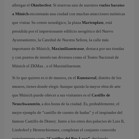
albergar el
Oktoberfest
. Si reservas uno de nuestros
vuelos baratos
a Múnich
encontrarás una ciudad con muchas atracciones turísticas
que visitar. Su centro neurálgico, la plaza
Marienplatz
, está
presidida por el impresionante edificio neogótico del Nuevo
Ayuntamiento, la Catedral de Nuestra Señora, la calle más
importante de Múnich,
Maximilianstrasse
, destaca por sus tiendas
y con puntos de interés tan diversos como el Teatro Nacional de
Múnich el ZKMax , o el Maximiliaenum.
Si lo que quieres es ir de museos, en el
Kunstareal
, distrito de los
museos, tienes donde elegir. Aunque quizás la mayor obra de arte
que Múnich puede ofrecer a sus visitantes es el
Castillo de
Neuschwanstein
, a dos horas de la ciudad. Es, probablemente, el
mejor ejemplo de “castillo de cuento de hadas” y el inspirador del
famoso Castillo de Disney. Junto a los otros dos palacios de Luis II,
Linderhof y Herrenchiemsee, completan el conjunto conocido
popularmente como
“Castillos del Rey Loco”
, declarado