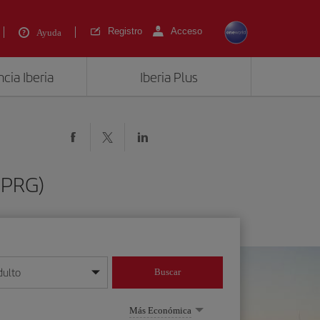
Registro
Acceso
Ayuda
cia Iberia
Iberia Plus
 (PRG)
dulto
Buscar
o día/mes/año
Más Económica