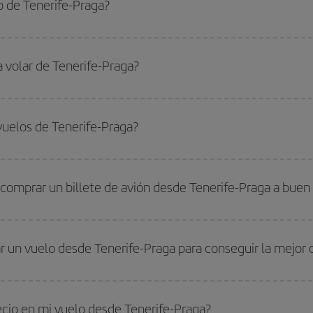
o de Tenerife-Praga?
-Praga-dest y conseguir el vuelo más barato si evitas temporadas altas, compr
a volar de Tenerife-Praga?
ar, solo tienes que empezar una consulta en nuestro
buscador de vuelos ba
. Te mostraremos los vuelos más baratos, no solo
para tu consulta, sino pa
vuelos de Tenerife-Praga?
s, busca en las diferentes opciones de vuelo que te ofrecemos cada día: al
do
fuera de las temporadas altas
. Aunque depende de tu destino, por lo gen
 alta. Además, sobre todo si estás pensando en una escapada de fin de sem
comprar un billete de avión desde Tenerife-Praga a buen
os baratos. Las claves para encontrar los mejores precios son
anticiparte y 
drán. Además, si buscas los vuelos con las fechas y los horarios del viaje un
r un vuelo desde Tenerife-Praga para conseguir la mejor 
s encontrarás. Los precios dependen de las plazas que queden libres en el vu
 comprar con antelación es
fundamental
para conseguir
vuelos baratos a Te
ecio en mi vuelo desde Tenerife-Praga?