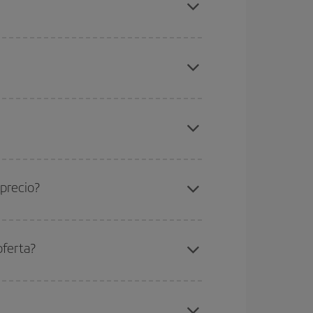
as con antelación y puedes ser flexible con las
ratos
. Dinos desde dónde vuelas, a dónde
ra días cercanos
, tanto de ida como de vuelta,
gunos
horarios
puede que te hagan ahorrar aún
eral las Navidades, la Semana Santa y los
ana,
cuanto antes
compres tu vuelo, mejores
 precio?
ser flexible.
Lo normal es que
cuanto antes
 poco abiertos, podrás
elegir el precio más
oferta?
elo y de que las tarifas más baratas (turista)
nerife-Praga-dest
.