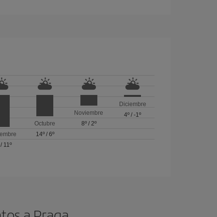
Diciembre
Noviembre
4º
/
-1º
Octubre
8º
/
2º
iembre
14º
/
6º
/
11º
atos a Praga