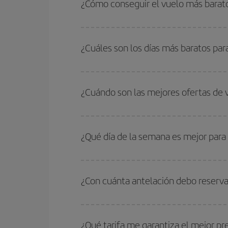
¿Cómo conseguir el vuelo más barat
Podrás ahorrar en tu billete de avión de Tenerife
fechas y horarios de ida y vuelta.
¿Cuáles son los días más baratos par
Para saber qué días te saldrá más económico vol
quieres ir y en qué fechas habías pensado viajar
¿Cuándo son las mejores ofertas de 
para que puedas encontrar la mejor oferta. Ademá
más en el precio de tu billete.
Puedes conseguir los vuelos más baratos viajan
periodos de vacaciones escolares son temporada
¿Qué día de la semana es mejor para 
precios encontrarás.
Cualquier día de la semana puedes encontrar vuel
reserves tus billetes de avión más baratos te sal
¿Con cuánta antelación debo reserva
barato.
Cuanto antes reserves
tus vuelos, mejores precio
estén disponibles o se vayan agotando. Por eso,
¿Qué tarifa me garantiza el mejor pr