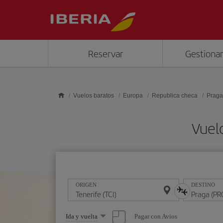
Saltar al contenido principal
Reservar
Gestionar
Vuelos baratos
Europa
Republica checa
Praga
Vuelo
ORIGEN
DESTINO
Seleccione
Pagar con Avios
Ida y vuelta