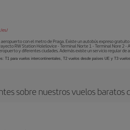
/es/
aeropuerto con el metro de Praga. Existe un autobús expreso gratuito 
l trayecto RW Station Holešovice - Terminal Norte 1 - Terminal Nore 2 - 
eropuerto y diferentes ciudades. Además existe un servicio regular de a
es: T1 para vuelos intercontinentales, T2 vuelos desde países UE y T3 vuelo
tes sobre nuestros vuelos baratos d