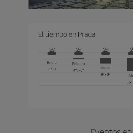
El tiempo en Praga
Enero
Febrero
Marzo
3º
/
-3º
4º
/
-3º
9º
/
0º
Ab
15º
Eventos en 