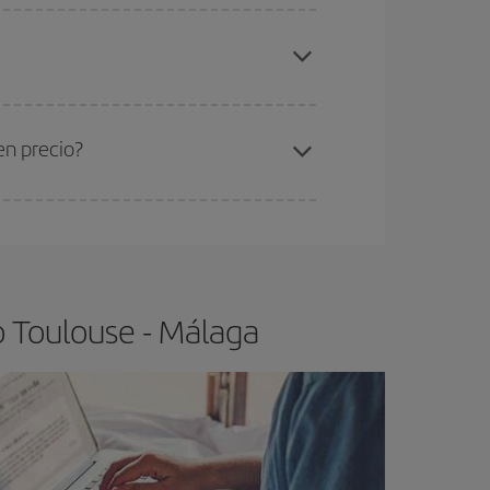
elo y de que las tarifas más baratas (turista)
oulouse-Málaga-dest
.
ra el vuelo más barato.
en precio?
ser flexible.
Lo normal es que
cuanto antes
 poco abiertos, podrás
elegir el precio más
o Toulouse - Málaga