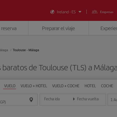
Ireland - ES
Empresas
 reserva
Preparar el viaje
Experien
álaga
Toulouse - Málaga
 baratos de Toulouse (TLS) a Málag
VUELO
VUELO + HOTEL
VUELO + COCHE
HOTEL
COCHE
Fecha ida
Fecha vuelta
1
A
Introduce la fecha en formato día/mes/año
Introduce la fecha en format