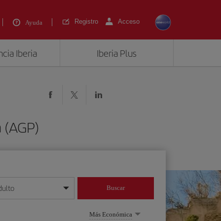
Registro
Acceso
Ayuda
cia Iberia
Iberia Plus
a (AGP)
dulto
Buscar
o día/mes/año
Más Económica