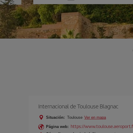
una
opción
Internacional de Toulouse Blagnac
Situación:
Toulouse
Ver en mapa
https://www.toulouse.aeroport.f
Página web: