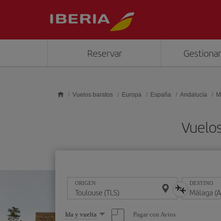
Saltar al contenido principal
Reservar
Gestionar
Vuelos baratos
Europa
España
Andalucía
M
Vuelos
ORIGEN
DESTINO
Seleccione
Pagar con Avios
Ida y vuelta