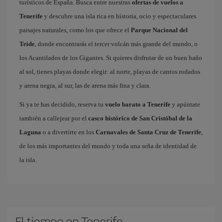
turísticos de España. Busca entre nuestras
ofertas de vuelos a
Tenerife
y descubre una isla rica en historia, ocio y espectaculares
paisajes naturales, como los que ofrece el
Parque Nacional del
Teide
, donde encontrarás el tercer volcán más grande del mundo, o
los Acantilados de los Gigantes. Si quieres disfrutar de un buen baño
al sol, tienes playas donde elegir: al norte, playas de cantos rodados
y arena negra, al sur, las de arena más fina y clara.
Si ya te has decidido, reserva tu
vuelo barato a Tenerife
y apúntate
también a callejear por el
casco histórico de San Cristóbal de la
Laguna
o a divertirte en los
Carnavales de Santa Cruz de Tenerife
,
de los más importantes del mundo y toda una seña de identidad de
la isla.
El tiempo en Tenerife