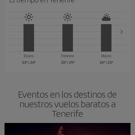
Enero
Febrero
Marzo
33º
/
24º
35º
/
25º
34º
/
25º
Eventos en los destinos de
nuestros vuelos baratos a
Tenerife