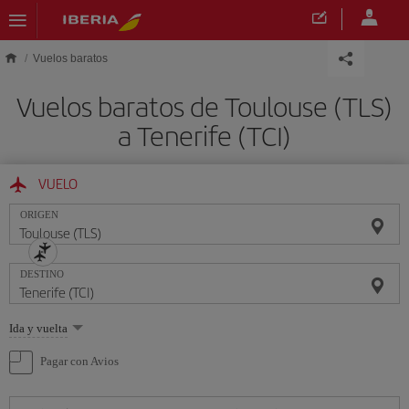
Saltar al contenido principal
Vuelos baratos
Vuelos baratos de Toulouse (TLS)
a Tenerife (TCI)
VUELO
ORIGEN
DESTINO
Seleccione
Ida y vuelta
una
opción
Pagar con Avios