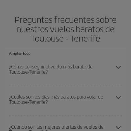
Preguntas frecuentes sobre
nuestros vuelos baratos de
Toulouse - Tenerife
Ampliar todo
¿Cómo conseguir el vuelo más barato de
Toulouse-Tenerife?
Podrás ahorrar en tu billete de avión de Toulouse-Tenerife-dest y
conseguir el vuelo más barato si evitas temporadas altas,
¿Cuáles son los días más baratos para volar de
Toulouse-Tenerife?
compras con antelación y puedes ser flexible con las fechas y
horarios de ida y vuelta.
Para saber qué días te saldrá más económico volar, solo tienes
que empezar una consulta en nuestro
buscador de vuelos
¿Cuándo son las mejores ofertas de vuelos de
baratos
. Dinos desde dónde vuelas, a dónde quieres ir y en qué