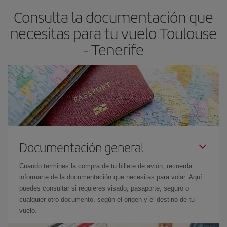
Consulta la documentación que
avión más baratos te saldrán. Además, si buscas los vuelos con
las fechas y los horarios del viaje un poco abiertos, podrás
elegir
necesitas para tu vuelo Toulouse
el precio más barato.
- Tenerife
Documentación general
Cuando termines la compra de tu billete de avión, recuerda
informarte de la documentación que necesitas para volar. Aquí
puedes consultar si requieres visado, pasaporte, seguro o
cualquier otro documento, según el origen y el destino de tu
vuelo.