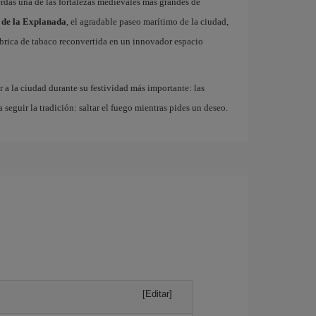
erdas una de las fortalezas medievales más grandes de
 de la Explanada
, el agradable paseo marítimo de la ciudad,
fábrica de tabaco reconvertida en un innovador espacio
r a la ciudad durante su festividad más importante: las
a seguir la tradición: saltar el fuego mientras pides un deseo.
[Editar]