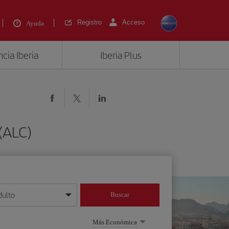
Registro
Acceso
Ayuda
cia Iberia
Iberia Plus
 (ALC)
dulto
Buscar
o día/mes/año
Más Económica