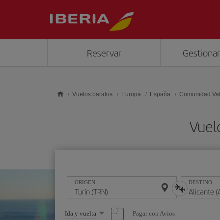
Saltar al contenido principal
Reservar
Gestionar
Vuelos baratos
Europa
España
Comunidad Va
Vuelo
ORIGEN
DESTINO
Seleccione
Pagar con Avios
Ida y vuelta