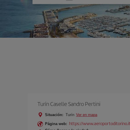
una
opción
Turín Caselle Sandro Pertini
Situación:
Turín
Ver en mapa
https://www.aeroportoditorino.it
Página web: