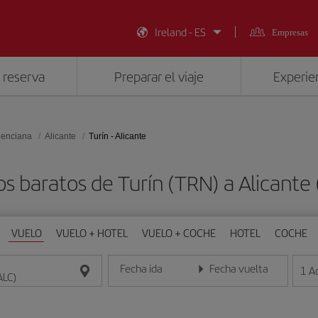
Ireland - ES
Empresas
 reserva
Preparar el viaje
Experien
lenciana
Alicante
Turín - Alicante
s baratos de Turín (TRN) a Alicante
VUELO
VUELO + HOTEL
VUELO + COCHE
HOTEL
COCHE
Fecha ida
Fecha vuelta
1
A
Introduce la fecha en formato día/mes/año
Introduce la fecha en format