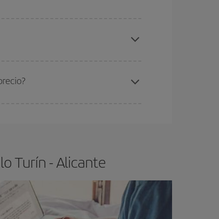
elo y de que las tarifas más baratas (turista)
rín-Alicante-dest
.
ra el vuelo más barato.
precio?
ser flexible.
Lo normal es que
cuanto antes
 poco abiertos, podrás
elegir el precio más
o Turín - Alicante