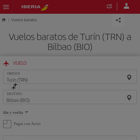
Saltar al contenido principal
Vuelos baratos
Vuelos baratos de Turín (TRN) a
Bilbao (BIO)
VUELO
ORIGEN
DESTINO
Seleccione
Ida y vuelta
una
opción
Pagar con Avios