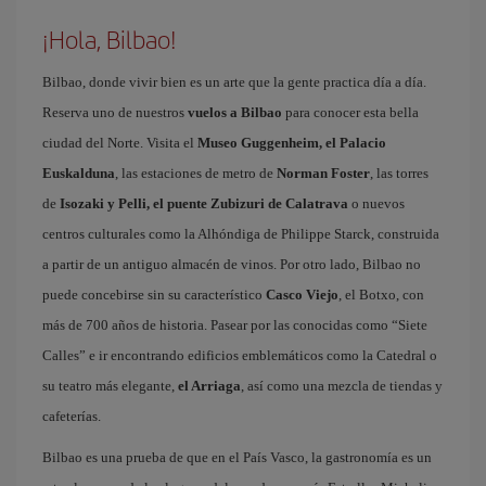
¡Hola, Bilbao!
Bilbao, donde vivir bien es un arte que la gente practica día a día.
Reserva uno de nuestros
vuelos a Bilbao
para conocer esta bella
ciudad del Norte. Visita el
Museo Guggenheim, el Palacio
Euskalduna
, las estaciones de metro de
Norman Foster
, las torres
de
Isozaki y Pelli, el puente Zubizuri de Calatrava
o nuevos
centros culturales como la Alhóndiga de Philippe Starck, construida
a partir de un antiguo almacén de vinos. Por otro lado, Bilbao no
puede concebirse sin su característico
Casco Viejo
, el Botxo, con
más de 700 años de historia. Pasear por las conocidas como “Siete
Calles” e ir encontrando edificios emblemáticos como la Catedral o
su teatro más elegante,
el Arriaga
, así como una mezcla de tiendas y
cafeterías.
Bilbao es una prueba de que en el País Vasco, la gastronomía es un