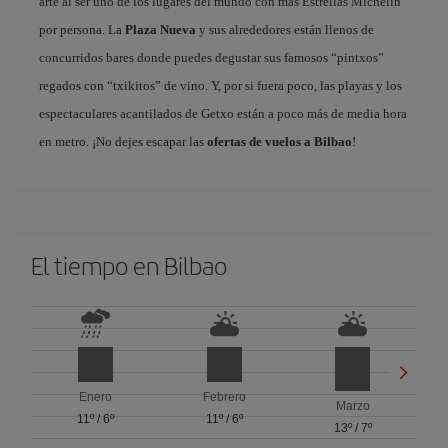
arte al ser uno de los lugares del mundo con más Estrellas Michelin
por persona. La
Plaza Nueva
y sus alrededores están llenos de
concurridos bares donde puedes degustar sus famosos “pintxos”
regados con “txikitos” de vino. Y, por si fuera poco, las playas y los
espectaculares acantilados de Getxo están a poco más de media hora
en metro. ¡No dejes escapar las
ofertas de vuelos a Bilbao
!
El tiempo en Bilbao
Enero
Febrero
Marzo
11º
/
6º
11º
/
6º
13º
/
7º