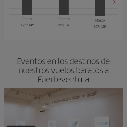
Enero
Febrero
Marzo
19º
/
14º
19º
/
14º
20º
/
15º
Eventos en los destinos de
nuestros vuelos baratos a
Fuerteventura