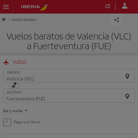
Saltar al contenido principal
Vuelos baratos
Vuelos baratos de Valencia (VLC)
a Fuerteventura (FUE)
VUELO
ORIGEN
DESTINO
Seleccione
Ida y vuelta
una
opción
Pagar con Avios