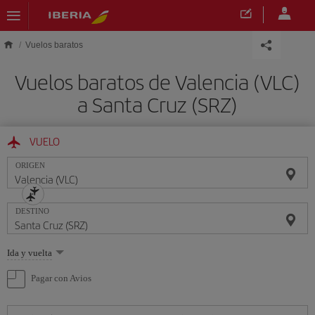
Saltar al contenido principal
Vuelos baratos
Vuelos baratos de Valencia (VLC)
a Santa Cruz (SRZ)
VUELO
ORIGEN
DESTINO
Seleccione
Ida y vuelta
una
opción
Pagar con Avios