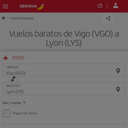
Saltar al contenido principal
Vuelos baratos
Vuelos baratos de Vigo (VGO) a
Lyon (LYS)
VUELO
ORIGEN
DESTINO
Seleccione
Ida y vuelta
una
opción
Pagar con Avios