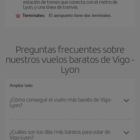
estación de trenes que conecta con el metro de
Lyon, y una línea de tranvía.
Terminales:
El aeropuerto tiene dos terminales.
Preguntas frecuentes sobre
nuestros vuelos baratos de Vigo -
Lyon
Ampliar todo
¿Cómo conseguir el vuelo más barato de Vigo-
Lyon?
Podrás ahorrar en tu billete de avión de Vigo-Lyon-dest y
conseguir el vuelo más barato si evitas temporadas altas,
¿Cuáles son los días más baratos para volar de
Vigo-Lyon?
compras con antelación y puedes ser flexible con las fechas y