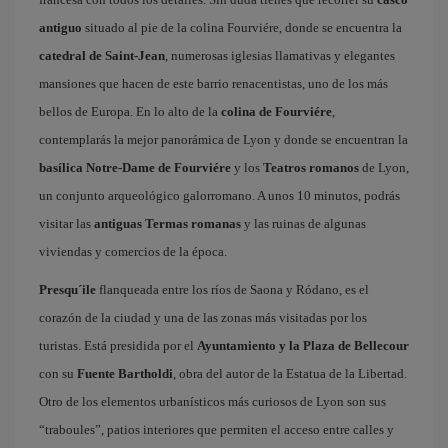
antiguo
situado al pie de la colina Fourviére, donde se encuentra la
catedral de Saint-Jean
, numerosas iglesias llamativas y elegantes
mansiones que hacen de este barrio renacentistas, uno de los más
bellos de Europa. En lo alto de la
colina de Fourviére
,
contemplarás la mejor panorámica de Lyon y donde se encuentran la
basílica Notre-Dame de Fourviére
y los
Teatros romanos
de Lyon,
un conjunto arqueológico galorromano. A unos 10 minutos, podrás
visitar las
antiguas Termas romanas
y las ruinas de algunas
viviendas y comercios de la época.
Presqu´ile
flanqueada entre los ríos de Saona y Ródano, es el
corazón de la ciudad y una de las zonas más visitadas por los
turistas. Está presidida por el
Ayuntamiento y la Plaza de Bellecour
con su
Fuente Bartholdi
, obra del autor de la Estatua de la Libertad.
Otro de los elementos urbanísticos más curiosos de Lyon son sus
“traboules”, patios interiores que permiten el acceso entre calles y