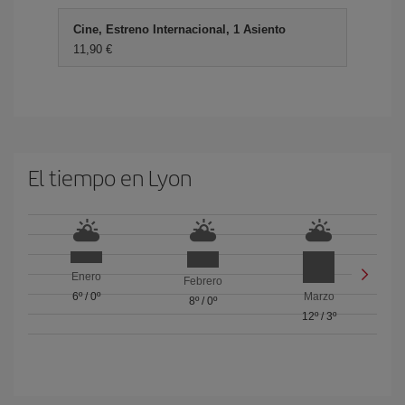
Cine, Estreno Internacional, 1 Asiento
11,90 €
El tiempo en Lyon
Enero
Febrero
6º
/
0º
Marzo
8º
/
0º
12º
/
3º