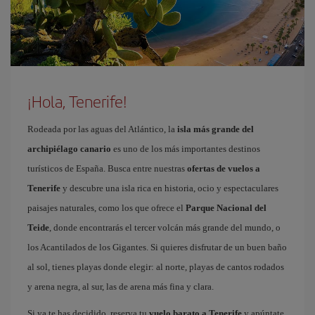
¡Hola, Tenerife!
Rodeada por las aguas del Atlántico, la
isla más grande del
archipiélago canario
es uno de los más importantes destinos
turísticos de España. Busca entre nuestras
ofertas de vuelos a
Tenerife
y descubre una isla rica en historia, ocio y espectaculares
paisajes naturales, como los que ofrece el
Parque Nacional del
Teide
, donde encontrarás el tercer volcán más grande del mundo, o
los Acantilados de los Gigantes. Si quieres disfrutar de un buen baño
al sol, tienes playas donde elegir: al norte, playas de cantos rodados
y arena negra, al sur, las de arena más fina y clara.
Si ya te has decidido, reserva tu
vuelo barato a Tenerife
y apúntate