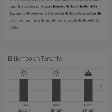
también a callejear por el
casco histórico de San Cristóbal de la
Laguna
o a divertirte en los
Carnavales de Santa Cruz de Tenerife
,
de los más importantes del mundo y toda una seña de identidad de
la isla.
El tiempo en Tenerife
Enero
Febrero
Marzo
33º
/
24º
35º
/
25º
34º
/
25º