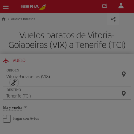
Saltar al contenido principal
Vuelos baratos
Vuelos baratos de Vitoria-
Goiabeiras (VIX) a Tenerife (TCI)
VUELO
ORIGEN
DESTINO
Seleccione
Ida y vuelta
una
opción
Pagar con Avios