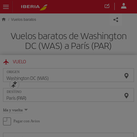
Saltar al contenido principal
Vuelos baratos
Vuelos baratos de Washington
DC (WAS) a París (PAR)
VUELO
ORIGEN
DESTINO
Seleccione
Ida y vuelta
una
opción
Pagar con Avios