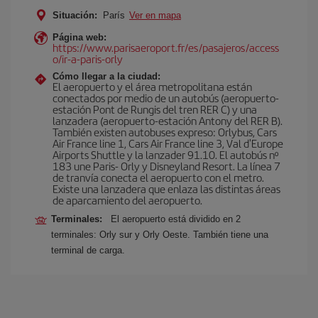
Situación:
París
Ver en mapa
Página web:
https://www.parisaeroport.fr/es/pasajeros/access
o/ir-a-paris-orly
Cómo llegar a la ciudad:
El aeropuerto y el área metropolitana están
conectados por medio de un autobús (aeropuerto-
estación Pont de Rungis del tren RER C) y una
lanzadera (aeropuerto-estación Antony del RER B).
También existen autobuses expreso: Orlybus, Cars
Air France line 1, Cars Air France line 3, Val d'Europe
Airports Shuttle y la lanzader 91.10. El autobús nº
183 une Paris- Orly y Disneyland Resort. La línea 7
de tranvía conecta el aeropuerto con el metro.
Existe una lanzadera que enlaza las distintas áreas
de aparcamiento del aeropuerto.
Terminales:
El aeropuerto está dividido en 2
terminales: Orly sur y Orly Oeste. También tiene una
terminal de carga.