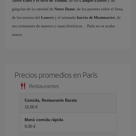
Torre Eiffel y el Arco de Triunfo
, de los
Campos Elíseos
y las
gárgolas de la catedral de
Notre Dame
, de los puentes sobre el Sena,
de los tesoros del
Louvre
y el animado
barrio de Montmartre
, de
sus centenares de museos y casas históricas… París no se acaba
nunca.
Precios promedios en París
Restaurantes
Comida, Restaurante Barato
15,00 €
Menú comida rápida
9,00 €