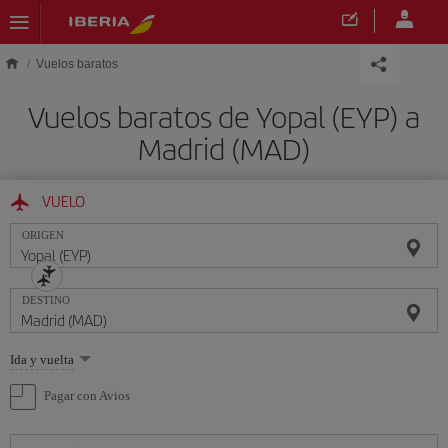
Saltar al contenido principal
Vuelos baratos
Vuelos baratos de Yopal (EYP) a
Madrid (MAD)
VUELO
ORIGEN
DESTINO
Seleccione
Ida y vuelta
una
opción
Pagar con Avios