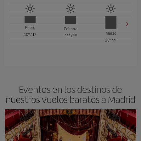
Enero
Febrero
Marzo
10º
/
1º
11º
/
1º
15º
/
4º
Eventos en los destinos de
nuestros vuelos baratos a Madrid