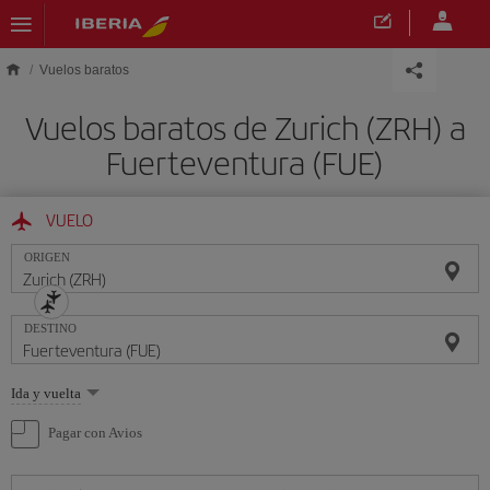
Saltar al contenido principal
Vuelos baratos
Vuelos baratos de Zurich (ZRH) a
Fuerteventura (FUE)
VUELO
ORIGEN
DESTINO
Seleccione
Ida y vuelta
una
opción
Pagar con Avios