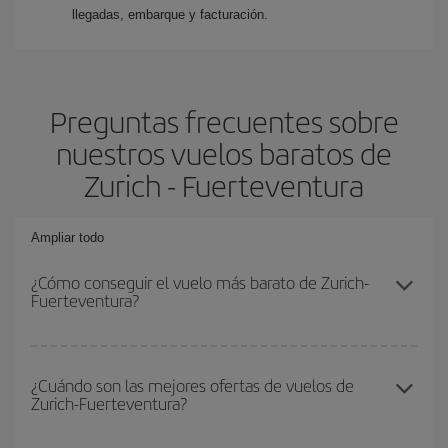
llegadas, embarque y facturación.
Preguntas frecuentes sobre
nuestros vuelos baratos de
Zurich - Fuerteventura
Ampliar todo
¿Cómo conseguir el vuelo más barato de Zurich-
Fuerteventura?
Podrás ahorrar en tu billete de avión de Zurich-Fuerteventura-dest
y conseguir el vuelo más barato si evitas temporadas altas,
¿Cuándo son las mejores ofertas de vuelos de
Zurich-Fuerteventura?
compras con antelación y puedes ser flexible con las fechas y
horarios de ida y vuelta.