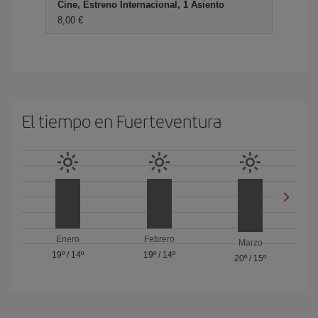
Cine, Estreno Internacional, 1 Asiento
8,00 €
El tiempo en Fuerteventura
Enero
Febrero
Marzo
19º
/
14º
19º
/
14º
20º
/
15º