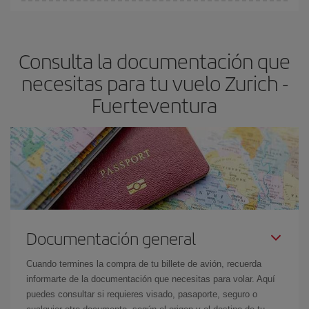
Cualquier día de la semana puedes encontrar vuelos baratos. Las
claves para encontrar los mejores precios son
anticiparte y ser
flexible.
Lo normal es que
cuanto antes
reserves tus billetes de
Consulta la documentación que
avión más baratos te saldrán. Además, si buscas los vuelos con
las fechas y los horarios del viaje un poco abiertos, podrás
elegir
necesitas para tu vuelo Zurich -
el precio más barato.
Fuerteventura
Documentación general
Cuando termines la compra de tu billete de avión, recuerda
informarte de la documentación que necesitas para volar. Aquí
puedes consultar si requieres visado, pasaporte, seguro o