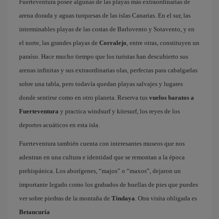
Fuerteventura posee algunas de las playas más extraordinarias de
arena dorada y aguas turquesas de las islas Canarias. En el sur, las
interminables playas de las costas de Barlovento y Sotavento, y en
el norte, las grandes playas de
Corralejo
, entre otras, constituyen un
paraíso. Hace mucho tiempo que los turistas han descubierto sus
arenas infinitas y sus extraordinarias olas, perfectas para cabalgarlas
sobre una tabla, pero todavía quedan playas salvajes y lugares
donde sentirse como en otro planeta. Reserva tus
vuelos baratos a
Fuerteventura
y practica windsurf y kitesurf, los reyes de los
deportes acuáticos en esta isla.
Fuerteventura también cuenta con interesantes museos que nos
adentran en una cultura e identidad que se remontan a la época
prehispánica. Los aborígenes, “majos” o “maxos”, dejaron un
importante legado como los grabados de huellas de pies que puedes
ver sobre piedras de la montaña de
Tindaya
. Otra visita obligada es
Betancuria