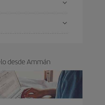
Ammán.
ra el vuelo más barato.
es ser flexible con las fechas y horarios de ida y
cuentras el vuelo más barato.
uelo desde Ammán