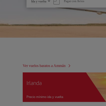
Seleccione
Pagar con Avios
Ida y vuelta
una
opción
Ver vuelos baratos a Ammán
Irlanda
Precio mínimo ida y vuelta