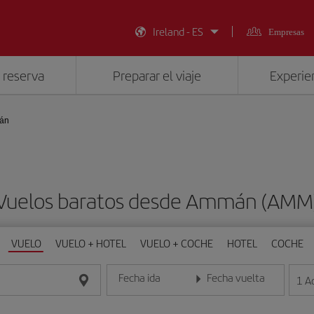
Ireland - ES
Empresas
 reserva
Preparar el viaje
Experien
án
Vuelos baratos desde Ammán (AMM
VUELO
VUELO + HOTEL
VUELO + COCHE
HOTEL
COCHE
Fecha ida
Fecha vuelta
1
A
Introduce la fecha en formato día/mes/año
Introduce la fecha en format