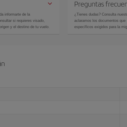
Preguntas frecue
da informarte de la
¿Tienes dudas? Consulta nues
sultar si requieres visado,
aclaramos los documentos que ne
rigen y el destino de tu vuelo.
específicos exigidos para la mi
án