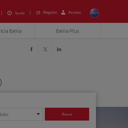
Registro
Acceso
Ayuda
cia Iberia
Iberia Plus
)
dulto
Buscar
o día/mes/año