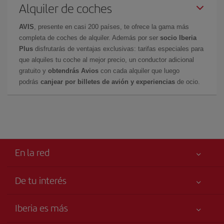
Alquiler de coches
AVIS
, presente en casi 200 países, te ofrece la gama más
completa de coches de alquiler. Además por ser
socio Iberia
Plus
disfrutarás de ventajas exclusivas: tarifas especiales para
que alquiles tu coche al mejor precio, un conductor adicional
gratuito y
obtendrás Avios
con cada alquiler que luego
podrás
canjear por billetes de avión y experiencias
de ocio.
En la red
De tu interés
Tu seguridad es lo primero
Iberia es más
Accesibilidad