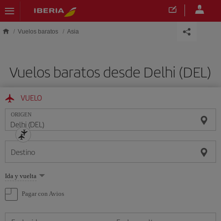
Saltar al contenido principal
Vuelos baratos
Asia
Vuelos baratos desde Delhi (DEL)
VUELO
ORIGEN
Destino
Seleccione
Ida y vuelta
una
opción
Pagar con Avios