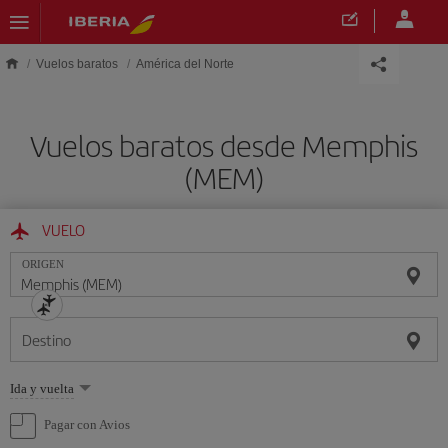
Saltar al contenido principal
Vuelos baratos
América del Norte
Vuelos baratos desde Memphis
(MEM)
VUELO
ORIGEN
Destino
Seleccione
Ida y vuelta
una
opción
Pagar con Avios