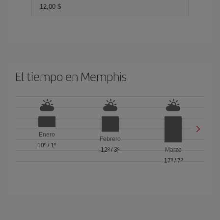
12,00 $
El tiempo en Memphis
Enero
Febrero
10º
/
1º
12º
/
3º
Marzo
17º
/
7º