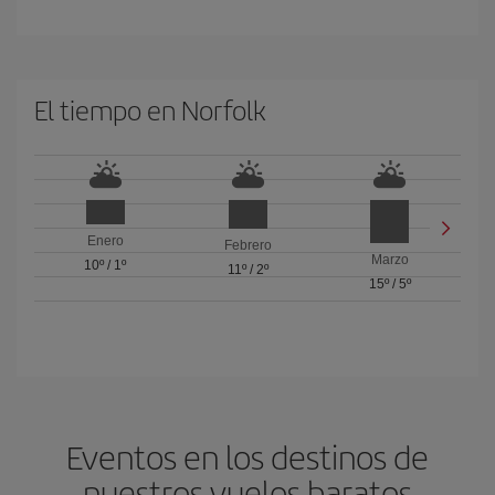
El tiempo en Norfolk
Enero
Febrero
Marzo
10º
/
1º
11º
/
2º
15º
/
5º
Eventos en los destinos de
nuestros vuelos baratos