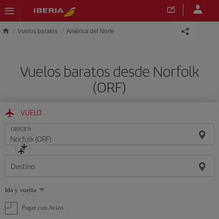
Saltar al contenido principal
Vuelos baratos
América del Norte
Vuelos baratos desde Norfolk
(ORF)
VUELO
ORIGEN
Destino
Seleccione
Ida y vuelta
una
opción
Pagar con Avios