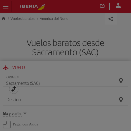
Saltar al contenido principal
Vuelos baratos
América del Norte
Vuelos baratos desde
Sacramento (SAC)
VUELO
ORIGEN
Destino
Seleccione
Ida y vuelta
una
opción
Pagar con Avios