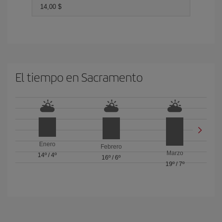
14,00 $
El tiempo en Sacramento
Enero
Febrero
Marzo
14º
/
4º
16º
/
6º
19º
/
7º