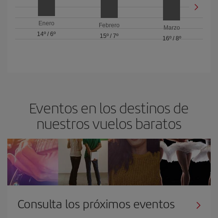
Enero
Febrero
Marzo
14º
/
6º
15º
/
7º
16º
/
8º
Eventos en los destinos de
nuestros vuelos baratos
Consulta los próximos eventos