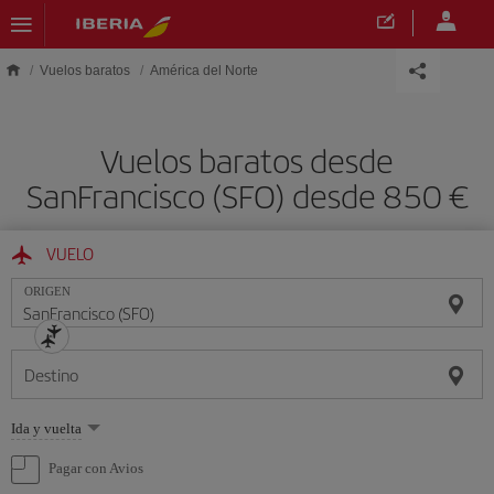
Saltar al contenido principal
Vuelos baratos
América del Norte
Vuelos baratos desde
SanFrancisco (SFO) desde 850 €
VUELO
ORIGEN
Destino
Seleccione
Ida y vuelta
una
opción
Pagar con Avios