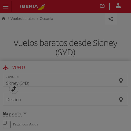
Saltar al contenido principal
Vuelos baratos
Oceanía
Vuelos baratos desde Sídney
(SYD)
VUELO
ORIGEN
Destino
Seleccione
Ida y vuelta
una
opción
Pagar con Avios