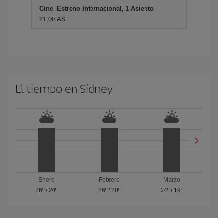
Cine, Estreno Internacional, 1 Asiento
21,00 A$
El tiempo en Sídney
Enero
Febrero
Marzo
26º
/
20º
26º
/
20º
24º
/
19º