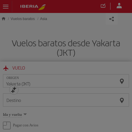
Saltar al contenido principal
Vuelos baratos
Asia
Vuelos baratos desde Yakarta
(JKT)
VUELO
ORIGEN
Destino
Seleccione
Ida y vuelta
una
opción
Pagar con Avios