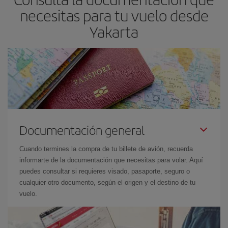
mira nuestras ofertas y déjate inspirar: seguro que encuentras el
necesitas para tu vuelo desde
vuelo más barato.
Yakarta
Documentación general
Cuando termines la compra de tu billete de avión, recuerda
informarte de la documentación que necesitas para volar. Aquí
puedes consultar si requieres visado, pasaporte, seguro o
cualquier otro documento, según el origen y el destino de tu
vuelo.