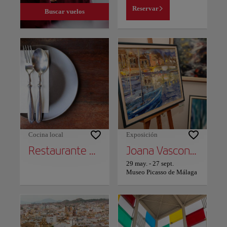
Reservar
Buscar vuelos
Cocina local
Exposición
Restaurante Alborán
Joana Vasconcelos / Transfiguración
29 may.
-
27 sept.
Museo Picasso de Málaga