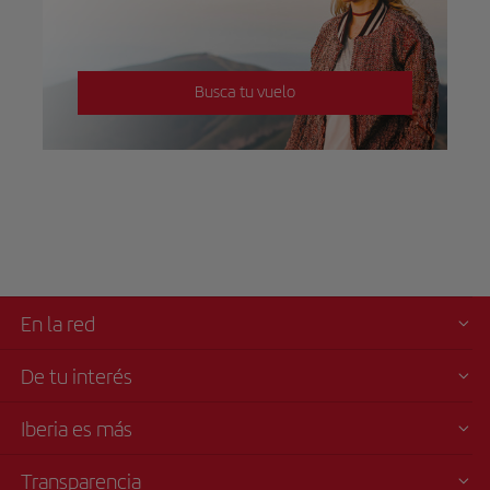
Busca tu vuelo
En la red
De tu interés
Iberia es más
Transparencia