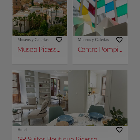
Museos y Galerías
Museos y Galerías
Museo Picasso Málaga
Centro Pompidou Málaga
Hotel
GR Suites Boutique Picasso