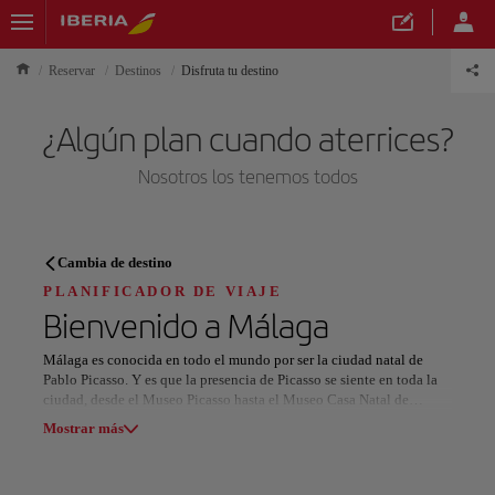
Reservar
Destinos
Disfruta tu destino
¿Algún plan cuando aterrices?
Nosotros los tenemos todos
PLANIFICADOR DE VIAJE
Cambia de destino
Descubre tu próximo destino
PLANIFICADOR DE VIAJE
Bienvenido a
Málaga
Málaga es conocida en todo el mundo por ser la ciudad natal de
Pablo Picasso. Y es que la presencia de Picasso se siente en toda la
ciudad, desde el Museo Picasso hasta el Museo Casa Natal de
Nuestros destinos
Picasso. Además de los cientos de obras de arte que hay en estos
Mostrar lista
Mostrar más
museos, se ofrecen visitas guiadas a varios lugares emblemáticos de
Málaga que fueron significativos para Picasso y su familia.
Todas las áreas
Europa
América del Sur
Norteaméri