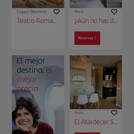
Lugares Históricos
Hotel
Teatro Romano
¿Aún no has decidido dónde alojarte?
Reservar
El mejor
destino,
el
mejor
precio
Hotel
El Atardecer Skyline