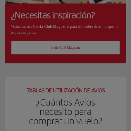
¿Necesitas inspiración?
Visita nuestra
Iberia Club Magazine
para leer sobre destinos que no
te puedes perder.
Iberia Club Magazine
TABLAS DE UTILIZACIÓN DE AVIOS
¿Cuántos Avios
necesito para
comprar un vuelo?