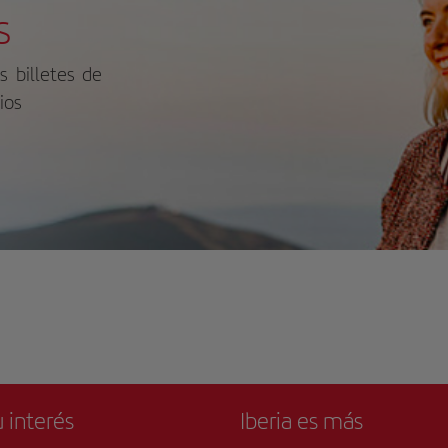
s
s billetes de
ios
 interés
Iberia es más