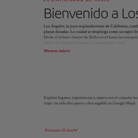
Descubre tu pró
Bienvenido a
Lo
Los Ángeles, la joya resplandeciente de California, comb
playas doradas. La ciudad se despliega como un tapiz llen
Desde el icónico letrero de Hollywood hasta las tranquil
reflejo de sueños realizados y aventuras por vivir.
Todas las áreas
Europa
América del Su
Mostrar más
Beverly Hills, con sus boutiques de lujo y el encanto de l
mientras que la vibrante Venice Beach ofrece una explosi
pueden deleitarse con una oferta gastronómica que va de
exquisitas opciones de restaurantes Michelin.
Los Ángeles también se luce con su impresionante oferta 
de historia a través del arte. Un destino que se reinventa
Explora lugares, experiencias y marca con el corazón tus 
viaje: en sólo dos pasos y descargable en Google Maps.
A Coruña
Alicant
España
España
Próximos 30 días