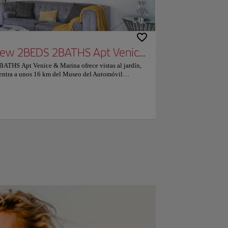
Waterfront Marina View 2BEDS 2BATHS Apt Venice & Marina
ATHS Apt Venice & Marina ofrece vistas al jardín,
ncuentra a unos 16 km del Museo del Automóvil
cina privada, jardín, zona de barbacoa, conexión WiFi
uito. El apartamento cuenta con 2 dormitorios, TV de
, cocina equipada con lavavajillas y microondas,
romasaje. El establecimiento proporciona toallas y
apartamento dispone de terraza. El Waterfront Marina
e alquiler de bicicletas y coches. El Museo de Arte
 se encuentra a 16 km del alojamiento, mientras
 aeropuerto más cercano es el aeropuerto internacional
el Waterfront Marina View 2BEDS. 2BATHS Apt