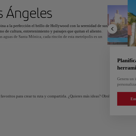
ximo destino
s Ángeles
ina a la perfección el brillo de Hollywood con la serenidad de sus
o de cultura, entretenimiento y paisajes que quitan el aliento.
as aguas de Santa Mónica, cada rincón de esta metrópolis es un
r
Norteamérica
África
Asia
as celebridades, invita a disfrutar del glamour de la ciudad,
ón de arte, cultura y ambiente relajado. Los viajeros también
Planific
sde los sabores únicos de los camiones de comida hasta las
herrami
Genera un i
cultural, como el Getty Center, que invita a sumergirse en siglos
personaliza
 a cada paso, ofreciendo algo para cada tipo de viajero.
favoritos para crear tu ruta y compartirla. ¿Quieres más ideas? Obtén un itinerario 
En
And
Almería
e
España