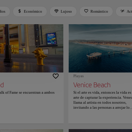
iños
Económico
Lujoso
Romántico
Ac
 Space or Enter to toggle a filter. Press Tab to leave the filter bar.
Playas
od
Venice Beach
alk of Fame se encuentran a ambos
Si el arte es vida, entonces la vida es
arte de capturar la experiencia. Vene
llama al artista en todos nosotros,
invitando a las personas a arrojar lo
normal y alcanzar lo nuevo, crudo y
ecléctico. Desde empaparse de las
hermosas vistas de la Bahía a lo larg
extensas playas de arena hasta compr