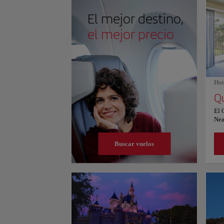
El mejor destino,
el mejor precio
Hot
El 
Nea
enc
Mus
Buscar vuelos
km 
Los
alo
air
y j
apa
apa
pan
coc
mic