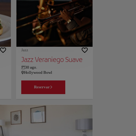
la
las
Jazz
Jazz Veraniego Suave
30 ago.
Hollywood Bowl
Reservar