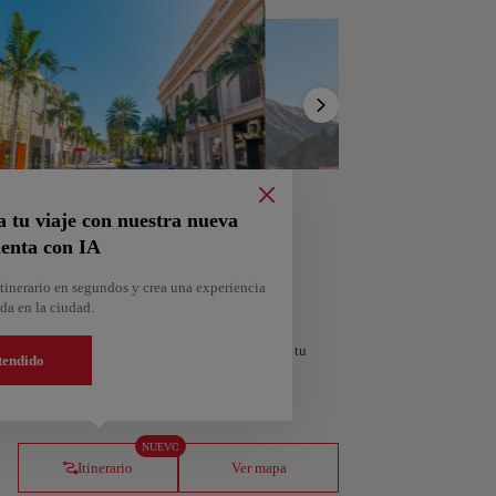
Mostrar
lista
a tu viaje con nuestra nueva
enta con IA
tinerario en segundos y crea una experiencia
da en la ciudad.
personalizado según tus intereses y la duración de tu
tendido
orra
Andorra la Vella
NUEVO
Andorra
Itinerario
Ver mapa