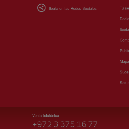
Tu se
Iberia en las Redes Sociales
Decla
Iberi
Compr
Publi
Mapa 
Suger
Soste
Venta telefónica
+972 3 375 16 77