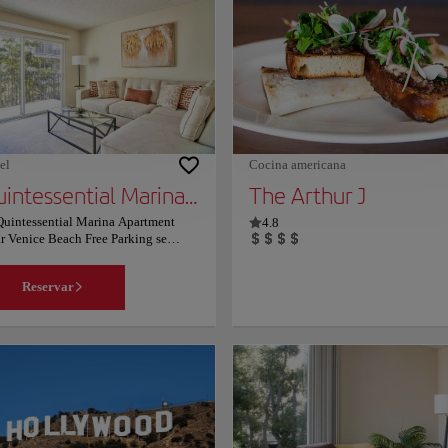
tesoros entre los artistas y poetas de 
generación Beat, lo invitamos a
explorar, experimentar y disfrutar de 
formas en que Venecia le habla a su
alma.
el
Cocina americana
Quintessential Marina Apartment Near Venice Beach Free Parking
The Arthur J
Quintessential Marina Apartment
4.8
r Venice Beach Free Parking se
uentra en Los Ángeles, a 15 km del
eo del Automóvil Petersen y a 16
Reservar
del Museo de Arte del Condado de
 Ángeles/LACMA, y ofrece
jamiento con conexión WiFi gratuita,
e acondicionado, piscina al aire libre
ardín. Ofrece acceso a un patio y
rcamiento privado gratuito. El
rtamento tiene 1 dormitorio, TV de
talla plana con canales vía satélite,
ina equipada con lavavajillas y
roondas, lavadora y baño con bañera