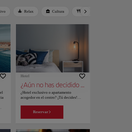
tivo
Relax
Cultura
Gastronomía
Cultur
Hotel
¿Aún no has decidido dónde alojarte?
 el
¿Hotel exclusivo o apartamento
cia
acogedor en el centro? ¡Tú decides!
Echa un vistazo a nuestra página, filtra
según tus intereses y escoge el lugar que
Reservar
mejor se adapte a tus necesidades.
o de
ar