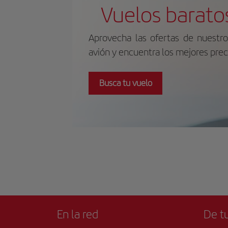
New Orleans Square y Adventureland.
Vuelos barato
Durante décadas, ha sido el lugar donde
generaciones de familias han hecho
realidad sus sueños Disney.
Aprovecha las ofertas de nuestro
avión y encuentra los mejores prec
Busca tu vuelo
En la red
De tu