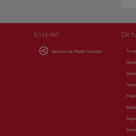
En la red
De tu
Tu se
Iberia en las Redes Sociales
Decla
Iberi
Compr
Publi
Mapa 
Suger
Soste