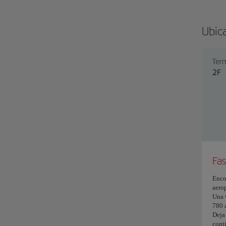
Ubic
Fas
Enco
aero
Una 
780 
Deja
conti