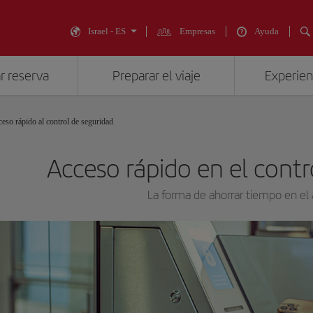
Israel - ES
Empresas
Ayuda
r reserva
Preparar el viaje
Experienc
eso rápido al control de seguridad
Acceso rápido en el contr
La forma de ahorrar tiempo en el