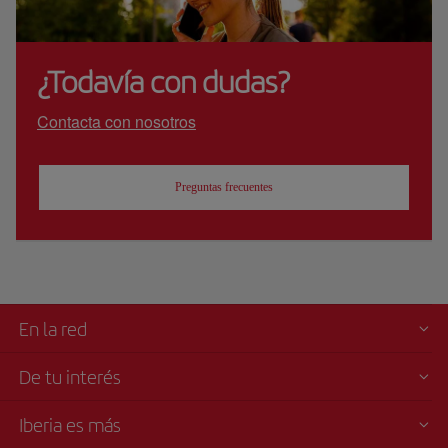
¿Todavía con dudas?
Contacta con nosotros
Preguntas frecuentes
En la red
De tu interés
Iberia es más