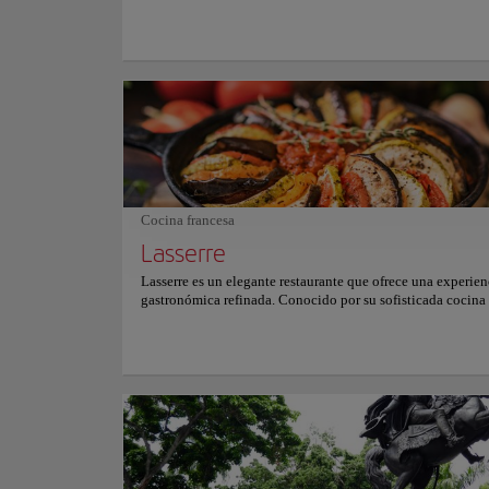
Aquí, en medio del verde tapiz, una diversa congregación d
fauna armoniza con la sinfonía de lo salvaje. El parque cu
laberinto de senderos, desde paseos tranquilos hasta aventu
altitud, cada uno de ellos con vistas panorámicas de la ciud
mar Caribe. Un paraíso idílico para los devotos de la natura
parque invita a excursionistas y campistas a deleitarse con 
indómita. Más allá de su encanto recreativo, Ávila sirve d
esencial contra la expansión urbana, preservando la purez
del pulso de la ciudad. El Pico Naiguatá, la cima del parqu
metros, corona la experiencia y ofrece un sublime cuadro d
venezolano.
Cocina francesa
Lasserre
Lasserre es un elegante restaurante que ofrece una experien
gastronómica refinada. Conocido por su sofisticada cocina 
su extensa carta de vinos, Lasserre es un destino popular ta
los lugareños como para los visitantes. El menú ofrece una
de deliciosos platos, todos preparados con los ingrediente
frescos disponibles. Los huéspedes pueden disfrutar de un
foie gras, escargot o su plato insignia, el solomillo de terne
con una rica salsa. Cada aspecto de Lasserre, desde la deco
elegante hasta el servicio atento, culmina en un viaje culin
inolvidable a través de los sabores de Francia. Lasserre es 
excelente opción para una ocasión especial o una cena rom
Para obtener más información sobre reservas y precios, con