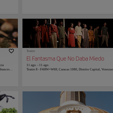
e flora y
Luis Roche en 1945. También conocida como Plaza de Altamira
enta con un
plaza susurra la perdurable amistad entre Venezuela y Francia. 
ras a gran
plaza, adornada con un obelisco icónico, un espejo de agua
ad y el
reflectante y una fuente que cae en cascada hasta el núcleo de l
leza, el
plaza, resuena con la armonía de los lazos culturales. Un paseo 
su belleza
periferia desvela la esencia de la vida cotidiana, invitando a
e escudo
interactuar con los geniales lugareños de este lugar tranquilo. 
a en medio
allá de su encanto arquitectónico, la plaza se transforma en un
e a 2.765
bullicioso centro de gastronomía y comercio. Fácilmente acces
el paisaje
por el rítmico zumbido del transporte público, la Plaza de Altam
más que un refugio urbano; es una oda viva a las simplicidades
equilibran el frenético pulso de la ciudad.
Teatro
El Fantasma Que No Daba Miedo
cia
11 ago.
-
11 ago.
francesa y
Teatro 8 - F4HW+W69, Caracas 1080, Distrito Capital, Venezue
nto para
 variedad
s más
 suntuoso
ra servido
ración
ario
una
ántica.
sulte su