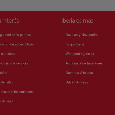
consulte su web oficial.
 interés
Iberia es más
guridad es lo primero
Noticias y Novedades
ración de accesibilidad
Grupo Iberia
a accesible
Web para agencias
omiso de servicio
Accionistas e Inversores
cidad
Nuestras Alianzas
del sitio
British Airways
encias y felicitaciones
nibilidad