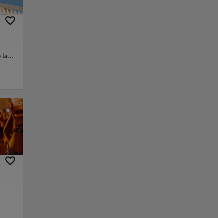
 las
sicos
Más
nlace
Guardar
s
ncón
ela.