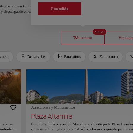
itos para crear tu ruta y compartirla. ¿Quieres más ideas? Obtén un itinerario perso
Entendido
os y descargable en Google Maps.
NUEVO
Itinerario
Ver map
laneta
Destacados
Para niños
Económico
Atracciones y Monumentos
Plaza Altamira
n extenso
En el laberíntico tapiz de Altamira se despliega la Plaza Francia
uadrados.
espacio público, ejemplo de diseño urbano conjurado por la m