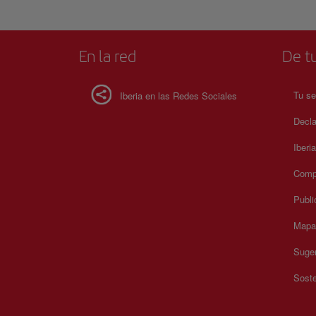
En la red
De tu
Tu se
Iberia en las Redes Sociales
Decla
Iberi
Compr
Publi
Mapa 
Suger
Soste