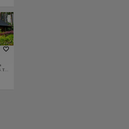
estino, inaugurado
oe anónimo que
xposiciones de
 ningún secreto,
 a los que buscan
tran en los rincones
a
+
. Tras
d e
ra de
−
ro
o a la
que
e
os
as
cones
os,