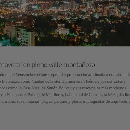
rimavera” en pleno valle montañoso
cultural de Venezuela y déjate sorprender por esta ciudad situada a una altura d
 le conozca como "ciudad de la eterna primavera". Piérdete por sus calles y
ísticos como la Casa Natal de Simón Bolívar, y sus rascacielos más modernos.
teón Nacional, el Palacio de Miraflores, la Catedral de Caracas, la Mezquita Ib
 a Caracas, sus montañas, playas, parques y plazas impregnadas de arquitectur