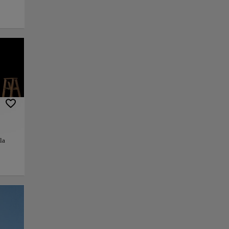
, la
La
a
por su
Más
ible
ira es
 que
la