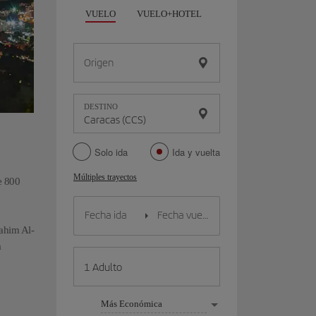
VUELO
VUELO+HOTEL
VUELO+COCHE
Origen
DESTINO
Solo ida
Ida y vuelta
Múltiples trayectos
e 800
rahim Al-
a
Más Económica