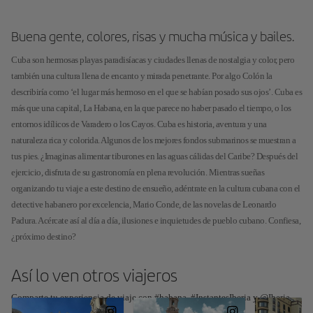
Buena gente, colores, risas y mucha música y bailes.
Cuba son hermosas playas paradisíacas y ciudades llenas de nostalgia y color, pero
también una cultura llena de encanto y mirada penetrante. Por algo Colón la
describiría como ‘el lugar más hermoso en el que se habían posado sus ojos’. Cuba es
más que una capital, La Habana, en la que parece no haber pasado el tiempo, o los
entornos idílicos de Varadero o los Cayos. Cuba es historia, aventura y una
naturaleza rica y colorida. Algunos de los mejores fondos submarinos se muestran a
tus pies. ¿Imaginas alimentar tiburones en las aguas cálidas del Caribe? Después del
ejercicio, disfruta de su gastronomía en plena revolución. Mientras sueñas
organizando tu viaje a este destino de ensueño, adéntrate en la cultura cubana con el
detective habanero por excelencia, Mario Conde, de las novelas de Leonardo
Padura. Acércate así al día a día, ilusiones e inquietudes de pueblo cubano. Confiesa,
¿próximo destino?
Así lo ven otros viajeros
Comparte tu experiencia de viaje con #habana, #InstantesIberia y @Iberia