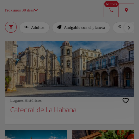
NUEVO
Próximos 30 días
Adultos
Amigable con el planeta
Destaca
Lugares Históricos
Catedral de La Habana