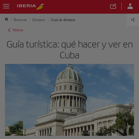
Reservar
Destinos
Guía de destinos
Volver
Guía turística: qué hacer y ver en
Cuba