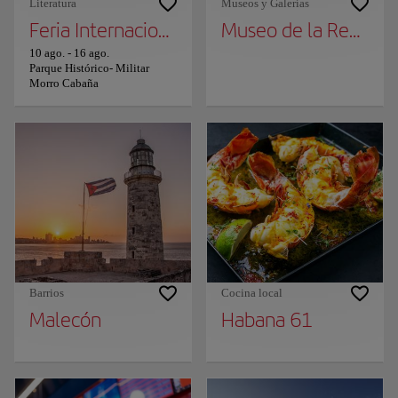
Literatura
Museos y Galerías
Feria Internacional del Libro de La Habana
Museo de la Revoluc
10 ago.
-
16 ago.
Parque Histórico- Militar
Morro Cabaña
Barrios
Cocina local
Malecón
Habana 61