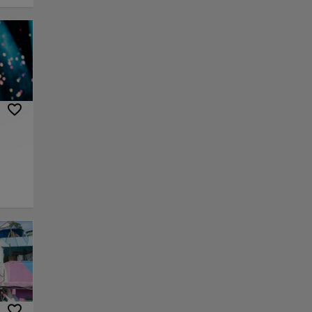
riza
uerda
lugar
s se