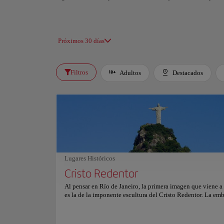
Próximos 30 días
Filtros
Adultos
Destacados
Lugares Históricos
Cristo Redentor
Al pensar en Río de Janeiro, la primera imagen que viene a
es la de la imponente escultura del Cristo Redentor. La em
figura es conocida por su valor simbólico para la comunida
de Brasil y por atraer a miles de turistas a la ciudad. El Cris
Redentor se encuentra en la cima del monte Corcovado, qu