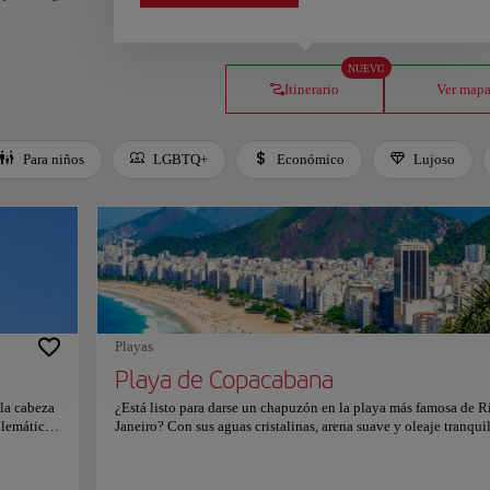
NUEVO
Itinerario
Ver map
Para niños
LGBTQ+
Económico
Lujoso
Playas
Playa de Copacabana
 la cabeza
¿Está listo para darse un chapuzón en la playa más famosa de R
blemática
Janeiro? Con sus aguas cristalinas, arena suave y oleaje tranquil
d católica
playa Copacabana es uno de los puntos turísticos favoritos en l
to
ciudad. Su atmósfera inconfundible y su ambiente paradisiaco 
e alcanza
de ella un lugar perfecto para tomar el sol, nadar y descansar a l