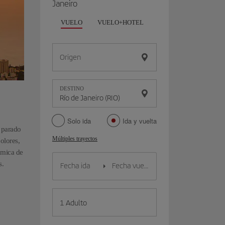
Janeiro
VUELO
VUELO+HOTEL
VUELO+COCHE
Origen
DESTINO
Solo ida
Ida y vuelta
a parado
Múltiples trayectos
olores,
ámica de
s.