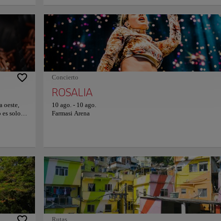
 metros y
orilla del mar. El paseo marítimo que recorre la playa se caracte
nto fue
por sus colores blanco y negro y por la forma ondulada que rec
una de las
el movimiento del mar. La playa Copacabana es un importante 
o del
de encuentro para los locales y brinda una vista preciosa de las
lecticismo
montañas que la rodean. Disfrute de una tarde tranquila mientra
do. Este
relaja en las aguas de esta espectacular playa.
ción en la
el mundo.
onio
Concierto
e la
ROSALIA
a oeste,
10 ago.
-
10 ago.
 es solo el
Farmasi Arena
suaves,
ho amor (y
a: postres
as que
 son una
 que
ar los
aladas,
. El
 una
Para más
Rutas