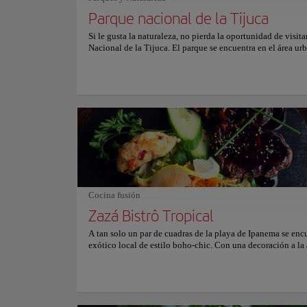
información sobre reservas y precios, consulta su sitio web 
Parque nacional de la Tijuca
Si le gusta la naturaleza, no pierda la oportunidad de visita
Nacional de la Tijuca. El parque se encuentra en el área ur
Río de Janeiro y es uno de los espacios favoritos de los loc
pasar tiempo al aire libre. Los senderos ecológicos y la var
flora que se puede encontrar hacen de este un espacio sin i
cual usted podrá explorar a fondo los ecosistemas brasileño
parque fue creado en 1961 y tiene un área de 3.963 hectáre
Pedra da Gávea, el cerro Corcovado y el pico Tijuca son a
los puntos más relevantes del lugar. Las instalaciones del p
entrecruzan con los espacios urbanos, haciendo de este un 
ideal para aquellos que se quieran tomar una pausa de la ci
muy lejos de ella.
Cocina fusión
Barrios
Lapa
Zazá Bistrô Tropical
A tan solo un par de cuadras de la playa de Ipanema se encu
exótico local de estilo boho-chic. Con una decoración a la 
diseño de sus platos, Zazá Bistró ofrece una gran variedad 
Cultura
opciones gastronómicas, todas ellas con un toque especial. 
de comida de estilo fusión, con acentos asiáticos y product
y orgánicos. Los comensales recomiendan probar el pollo a
Ubicación:
Lapa - 
con arroz jazmín y las costillas, sin duda algo que no se pu