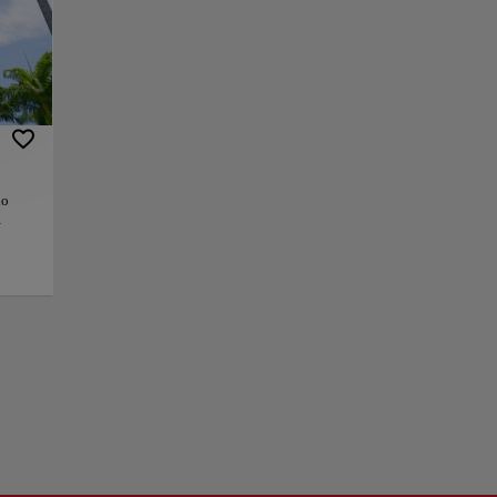
 de la ciudad. Es el
Lapa fue hogar de la
cuchar música en
vantes en la
e la Antigua Roma.
io
úsica
ra. La
+
én con
 fue
−
ico de