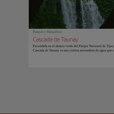
pasar en Brasil! Para los amante sdel pescado, Zazá Bistró 
su lugar, la carta no deja a nadie fuera. Para dar un toque fin
comida, los cócteles de este lugar son la mejor opción.
La bohemia de Río d
lugar perfecto para
burguesía de la ciu
La vida nocturna de
Parques y Naturaleza
vivo y una propues
Cascada de Taunay
ciudad. El acueduc
Hoy en día puede at
Escondida en el abrazo verde del Parque Nacional de Tijuca
Mostrar más
Cascada de Taunay es una cortina atronadora de agua que 
metros en medio de una sinfonía selvática. Nombrada en ho
pintor del siglo XIX Nicolas-Antoine Taunay, es la cascada
emblemática y accesible del mayor bosque urbano del mun
Rodeada de árboles gigantescos y puentes de piedra cubier
musgo, el lugar parece sacado de un cuento tropical. Un a
colonial aporta un aire histórico, y la neblina constante refr
ambiente, invitando a quedarse. Es la entrada ideal para des
senderos y maravillas ocultas del bosque de Tijuca. Aquí, l
naturaleza es la protagonista. El rugido del agua apaga el
de la ciudad, creando un refugio de paz a pocos minutos de
de Río. Es un lugar para respirar, reconectar y asombrarse 
belleza salvaje persiste al borde de la metrópolis.