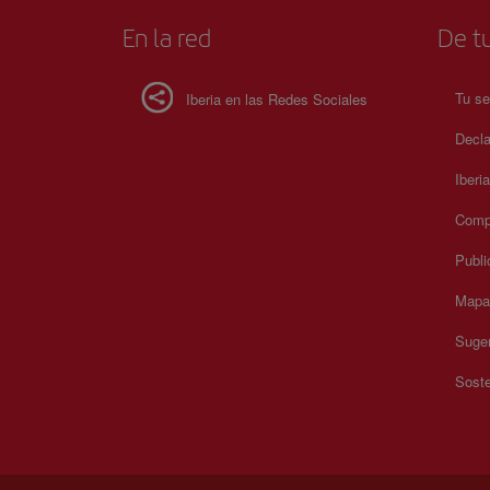
En la red
De tu
Tu se
Iberia en las Redes Sociales
Decla
Iberi
Compr
Publi
Mapa 
Suger
Soste