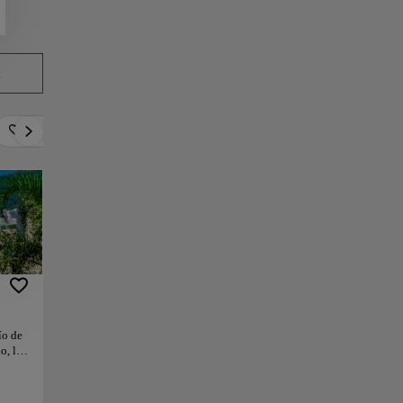
a
Romántico
Activo
Cultura
Gastronomía
ío de
o, la
a
hacen
a