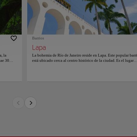
también es
al a la
e Janeiro reside en Lapa. Este popular barrio está ubicado cerca al centro histórico
 explorar la cultura callejera de Río, conocer su música y probar deliciosos platos. 
dad y su importancia se refleja en su esplendorosa arquitectura.
 la Lapa tiene un estilo extravagante. El barrio cuenta con cabarets, sitios para es
Barrios
ta gastronómica que lo sorprenderá. Lapa cuenta también con puntos de interés rele
Lapa
to Carioca fue construido en el siglo XVIII rememorando el estilo arquitectónico d
ravesarlo con uno de los tranvías de la ciudad.
, la
La bohemia de Río de Janeiro reside en Lapa. Este popular barr
cae 30
está ubicado cerca al centro histórico de la ciudad. Es el lugar
nor al
perfecto para explorar la cultura callejera de Río, conocer su m
 más
y probar deliciosos platos. Lapa fue hogar de la burguesía de la
do.
ciudad y su importancia se refleja en su esplendorosa arquitectu
tos de
vida nocturna de la Lapa tiene un estilo extravagante. El barrio
cueducto
cuenta con cabarets, sitios para escuchar música en vivo y una
esca el
propuesta gastronómica que lo sorprenderá. Lapa cuenta tambi
cubrir los
puntos de interés relevantes en la ciudad. El acueducto Carioca
a
construido en el siglo XVIII rememorando el estilo arquitectón
 murmullo
la Antigua Roma. Hoy en día puede atravesarlo con uno de los
l centro
tranvías de la ciudad.
de cómo la