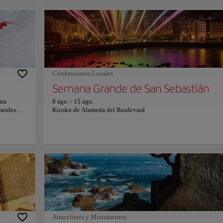
ras el
la céntrica Plaza de la Constitución, cuyos balcones numerados
 blanca.
revelan un antiguo pasado taurino. Este denso trazado urbano
n de la
alberga también la monumental fachada barroca de Santa María
elan
Coro. El atardecer activa tradiciones culinarias legendarias en l
tabernas ancestrales, fomentando intensas interacciones sociale
Participar activamente en esta gastronomía en miniatura permit
conexión genuina con las costumbres vascas y el imperecedero
orgullo comunitario.
Celebraciones Locales
Semana Grande de San Sebastián
una
8 ago.
-
15 ago.
randes
Kiosko de Alameda del Boulevard
amilia
ión en una
s de
oraciones
ones
 y
uminación
nde cada
e en un
tando a
d se
Atracciones y Monumentos
rvas y