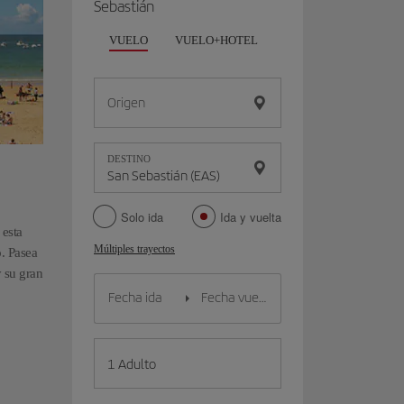
Sebastián
VUELO
VUELO+HOTEL
VUELO+COCHE
Origen
DESTINO
Solo ida
Ida y vuelta
 esta
Múltiples trayectos
o. Pasea
y su gran