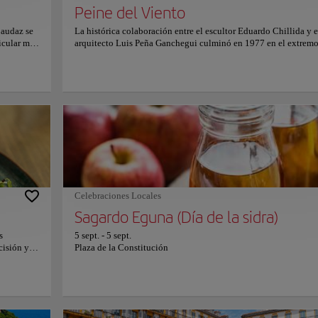
Peine del Viento
 audaz se
La histórica colaboración entre el escultor Eduardo Chillida y e
icular más
arquitecto Luis Peña Ganchegui culminó en 1977 en el extrem
un nuevo
occidental, transformando un abrupto acantilado costero en un
s
eterno diálogo artístico al aire libre. Tres colosales esculturas d
parque de
acero corten de diez toneladas se anclan tenazmente a las rocas,
dea con
desafiando las mareas. Bajo la plaza, un ingenioso sistema de
ir al
tuberías subterráneas expulsa aire a presión y agua cuando el ol
ualable
arrecia. Permanecer en esta terraza de granito rosa expone al
lgico de
observador a la fuerza indómita del mar Cantábrico. Esta colisi
 atemporal
dramática entre el metal industrial y el oleaje salvaje propicia 
os y
profunda y contemplativa conexión natural.
Celebraciones Locales
Sagardo Eguna (Día de la sidra)
Copiar e
s
5 sept.
-
5 sept.
cisión y
Plaza de la Constitución
numentos
nicas de
 la Constitución
onómica
y los
tativas
a la
Cultura local
Económico
Ambiente urbano