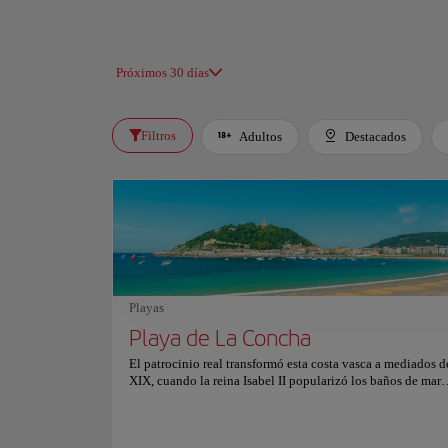
Próximos 30 días
Filtros
Adultos
Destacados
Playas
Playa de La Concha
El patrocinio real transformó esta costa vasca a mediados d
XIX, cuando la reina Isabel II popularizó los baños de mar
medicinales, estableciendo un aristocrático refugio estival
redefinió el destino cultural de la región. Flanqueada por l
elevaciones de los montes Urgull e Igueldo, la bahía de per