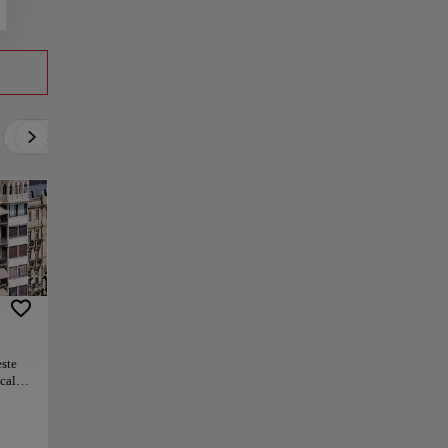
a
Activo
Relax
Cultura
Gastronomía
este
calle.
sica
en en