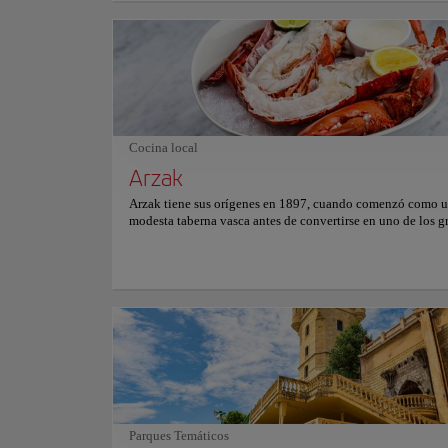
simetría semicircular resguarda la isla de Santa Clara, mient
paseo marítimo destaca por su célebre y artística barandilla
Recorrer el elegante paseo evoca la distinguida sofisticació
Belle Époque, donde las mareas del mar Cantábrico remod
constantemente la extensa arena dorada, propiciando una
contemplación pacífica y una profunda conexión natural.
Cocina local
Arzak
Arzak tiene sus orígenes en 1897, cuando comenzó como 
modesta taberna vasca antes de convertirse en uno de los g
referentes de la gastronomía española. Generaciones de la f
Arzak han moldeado su identidad, transformando la tradic
expresión creativa en constante evolución. Los ingrediente
temporada marcan el ritmo de una propuesta culinaria
profundamente arraigada en la cocina vasca. Destacan elab
de marisco llenas de sutileza, carnes refinadas y composici
vegetales de gran expresividad, donde técnica, creatividad
producto se combinan con precisión y sensibilidad. La il
cálida y un diseño elegante envuelven una experiencia do
detalle está cuidadosamente pensado. La visita se conviert
recorrido sensorial que conecta historia y vanguardia, invi
descubrir una cocina donde emoción, memoria y creativida
Parques Temáticos
manifiestan en cada plato. Para más información sobre rese