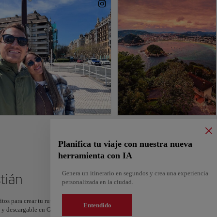
Planifica tu viaje con nuestra nueva
herramienta con IA
Genera un itinerario en segundos y crea una experiencia
stián
personalizada en la ciudad.
itos para crear tu ruta y compartirla. ¿Quieres más ideas? Obtén un itinerario perso
Entendido
os y descargable en Google Maps.