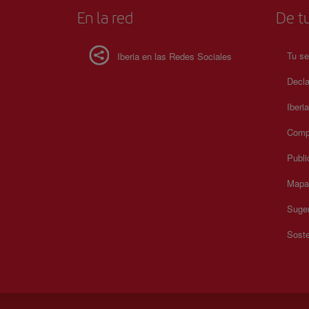
En la red
De tu
Tu se
Iberia en las Redes Sociales
Decla
Iberi
Compr
Publi
Mapa 
Suger
Soste