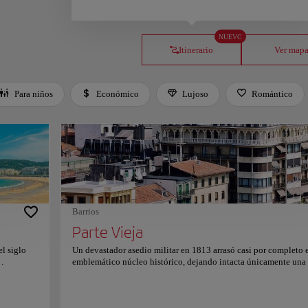
NUEVO
Itinerario
Ver map
Para niños
Económico
Lujoso
Romántico
Barrios
Parte Vieja
el siglo
Un devastador asedio militar en 1813 arrasó casi por completo 
emblemático núcleo histórico, dejando intacta únicamente una 
 que
Este trágico suceso impulsó una reconstrucción inmediata y
as
disciplinada que definió permanentemente la geometría neoclá
fecta
actual. Callejones paralelos de adoquines empedrados converg