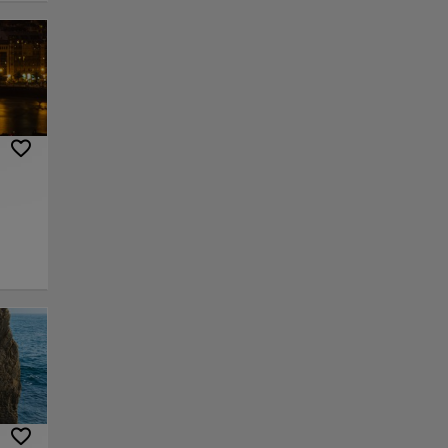
 aún
 del
as
s.
e una