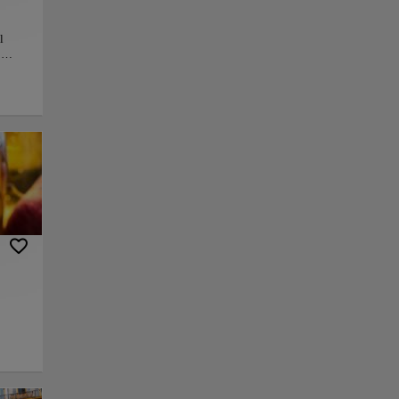
l
o
e
eaje
ón
una
nlace
Guardar