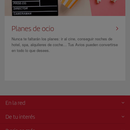
Planes de ocio
Nunca te faltarán los planes: ir al cine, conseguir noches de
hotel, spa, alquileres de coche… Tus Avios pueden convertirse
en todo lo que desees.
En la red
De tu interés