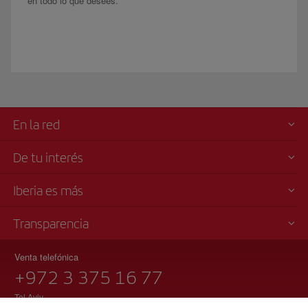
en todo lo que desees.
En la red
De tu interés
Iberia es más
Transparencia
Venta telefónica
+972 3 375 16 77
Tel Aviv