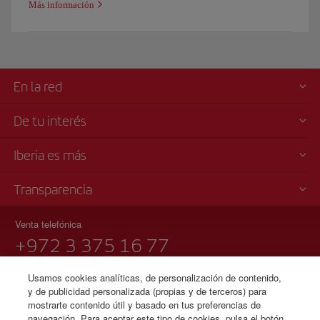
Más información
En la red
De tu interés
Iberia es más
Transparencia
Venta telefónica
+972 3 375 16 77
Tel Aviv
Usamos cookies analíticas, de personalización de contenido,
Domingo a jueves 09:00 - 17:00 horas ( español e inglés).
y de publicidad personalizada (propias y de terceros) para
Ley de Servicios de Aviación de Israel 5772-2012
mostrarte contenido útil y basado en tus preferencias de
navegación. Para aceptar este tipo de cookies, pulsa el botón