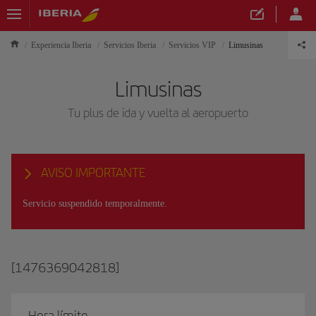
Experiencia Iberia
Servicios Iberia
Servicios VIP
Limusinas
Limusinas
Tu plus de ida y vuelta al aeropuerto
AVISO IMPORTANTE
Servicio suspendido temporalmente.
[1476369042818]
Hora límite