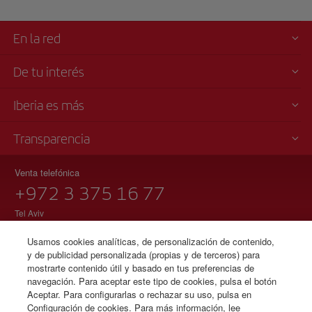
En la red
De tu interés
Iberia es más
Transparencia
Venta telefónica
+972 3 375 16 77
Tel Aviv
Domingo a jueves 09:00 - 17:00 horas ( español e inglés).
Usamos cookies analíticas, de personalización de contenido,
Ley de Servicios de Aviación de Israel 5772-2012
y de publicidad personalizada (propias y de terceros) para
mostrarte contenido útil y basado en tus preferencias de
navegación. Para aceptar este tipo de cookies, pulsa el botón
Aceptar. Para configurarlas o rechazar su uso, pulsa en
© Iberia 2026
Configuración de cookies. Para más información, lee