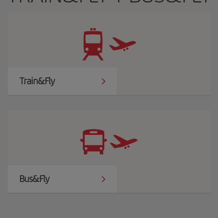
Train&Fly
Bus&Fly